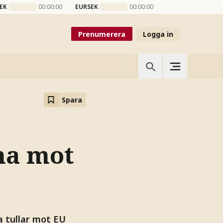
EK
00:00:00
EURSEK
00:00:00
Prenumerera
Logga in
Spara
na mot
 tullar mot EU