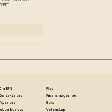
över”
Om EFN
Play
Kontakta oss
Finansmagasinet
Tipsa oss
Börs
Jobba hos oss
Vetenskap