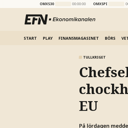
OMXS30
00:00:00
OMXSPI
0
START
PLAY
FINANSMAGASINET
BÖRS
VE
TULLKRIGET
Chefse
chockh
EU
På lördagen meddel