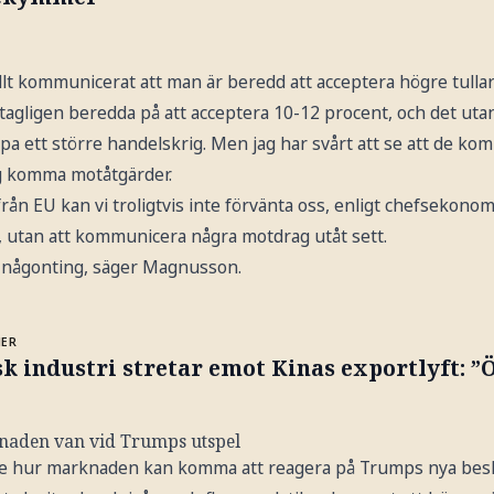
iellt kommunicerat att man är beredd att acceptera högre tullar
ntagligen beredda på att acceptera 10-12 procent, och det utan 
ppa ett större handelskrig. Men jag har svårt att se att de k
g komma motåtgärder.
rån EU kan vi troligtvis inte förvänta oss, enligt chefsekonom
gt, utan att kommunicera några motdrag utåt sett.
ra någonting, säger Magnusson.
MER
k industri stretar emot Kinas exportlyft: 
aden van vid Trumps utspel
t se hur marknaden kan komma att reagera på Trumps nya be