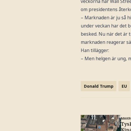
veckorna har Wall Street
om presidentens återk
– Marknaden är ju så hi
under veckan har det bli
besked. Nu när det är tr
marknaden reagerar sär
Han tillägger:
– Men helgen är ung, 
Donald Trump
EU
MAKR
Tys
Kina