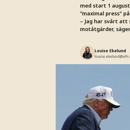
med start 1 august
"maximal press" på
– Jag har svårt at
motåtgärder, säger
Louise Ekelund
louise.ekelund@efn