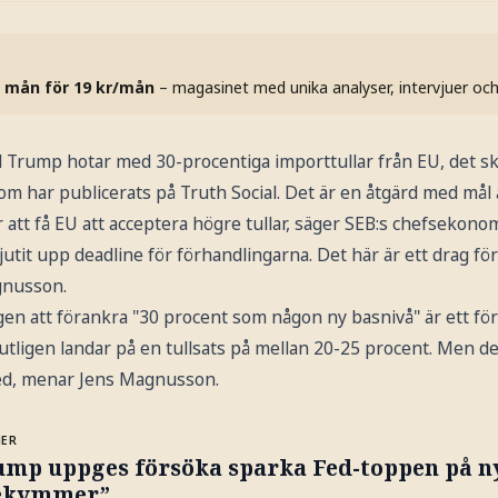
 mån för 19 kr/mån
– magasinet med unika analyser, intervjuer oc
Trump hotar med 30-procentiga importtullar från EU, det skriv
m har publicerats på Truth Social. Det är en åtgärd med mål 
 att få EU att acceptera högre tullar, säger SEB:s chefseko
jutit upp deadline för förhandlingarna. Det här är ett drag för
gnusson.
en att förankra "30 procent som någon ny basnivå" är ett för
tligen landar på en tullsats på mellan 20-25 procent. Men de
ed, menar Jens Magnusson.
MER
ump uppges försöka sparka Fed-toppen på ny
ekymmer”