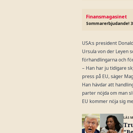
Finansmagasinet
Sommarerbjudande! 3
USA:s president Donald 
Ursula von der Leyen so
förhandlingarna och för
– Han har ju tidigare sk
press på EU, säger Ma
Han hävdar att handling
parter nöjda om man slu
EU kommer nöja sig m
LÄS 
Tr
”B