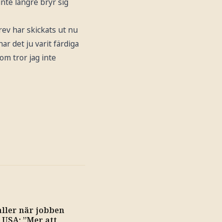
inte längre bryr sig
rev har skickats ut nu
ar det ju varit färdiga
nom tror jag inte
aller när jobben
 USA: ”Mer att