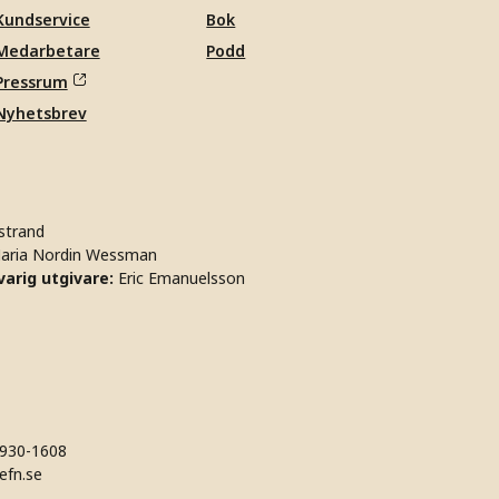
Kundservice
Bok
Medarbetare
Podd
Pressrum
Nyhetsbrev
strand
aria Nordin Wessman
arig utgivare:
Eric Emanuelsson
930-1608
efn.se