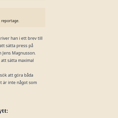
h reportage.
er han i ett brev till
att sätta press på
nom Jens Magnusson.
 att sätta maximal
sök att göra båda
t är inte något som
tt: