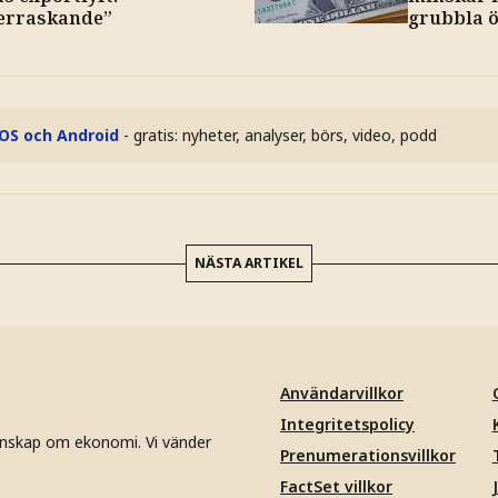
erraskande”
grubbla 
iOS och Android
- gratis: nyheter, analyser, börs, video, podd
NÄSTA ARTIKEL
Användarvillkor
Integritetspolicy
unskap om ekonomi. Vi vänder
Prenumerationsvillkor
FactSet villkor