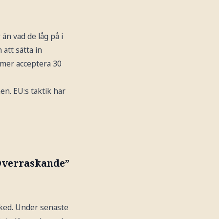
 än vad de låg på i
att sätta in
ommer acceptera 30
en. EU:s taktik har
”Överraskande”
sked. Under senaste