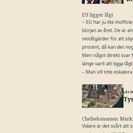
EU ligger lågt
– EU har ju lite inoffic
början av året. De är a
motåtgärder för att sli
procent, då kan det no
Men något direkt svar f
länge varit att ligga lå
– Man vill inte eskale
LÄS 
Tys
Chefsekonomen: Markn
Vidare är det svårt at