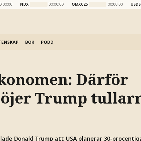
0:00:00
NDX
00:00:00
OMXC25
00:00:00
USDS
TENSKAP
BOK
PODD
konomen: Därför
öjer Trump tullar
ade Donald Trump att USA planerar 30-procentiga