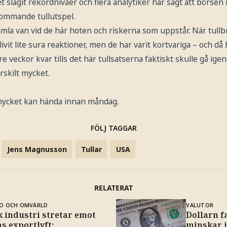
 slagit rekordnivåer och flera analytiker har sagt att börsen 
ommande tullutspel.
mla van vid de här hoten och riskerna som uppstår. När tullb
vit lite sura reaktioner, men de har varit kortvariga – och då h
e veckor kvar tills det här tullsatserna faktiskt skulle gå ige
skilt mycket.
mycket kan hända innan måndag.
FÖLJ TAGGAR
Jens Magnusson
Tullar
USA
RELATERAT
O OCH OMVÄRLD
VALUTOR
k industri stretar emot
Dollarn f
s exportlyft:
minskar i