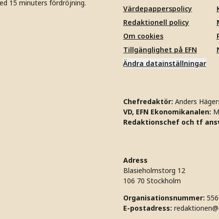
ed 15 minuters fördröjning.
Värdepapperspolicy
Redaktionell policy
Om cookies
Tillgänglighet på EFN
Ändra datainställningar
Chefredaktör:
Anders Häger
VD, EFN Ekonomikanalen:
M
Redaktionschef och tf ansv
Adress
Blasieholmstorg 12
106 70 Stockholm
Organisationsnummer:
556
E-postadress:
redaktionen@