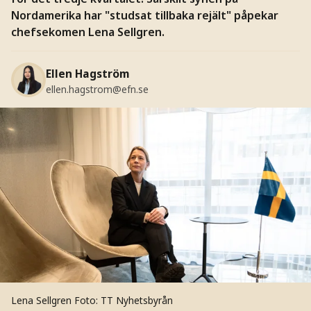
Nordamerika har "studsat tillbaka rejält" påpekar
chefsekomen Lena Sellgren.
Ellen Hagström
ellen.hagstrom@efn.se
Lena Sellgren
Foto: TT Nyhetsbyrån