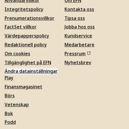
Användarvillkor
Om EFN
Integritetspolicy
Kontakta oss
Prenumerationsvillkor
Tipsa oss
FactSet villkor
Jobba hos oss
Värdepapperspolicy
Kundservice
Redaktionell policy
Medarbetare
Om cookies
Pressrum
Tillgänglighet på EFN
Nyhetsbrev
Ändra datainställningar
Play
Finansmagasinet
Börs
Vetenskap
Bok
Podd