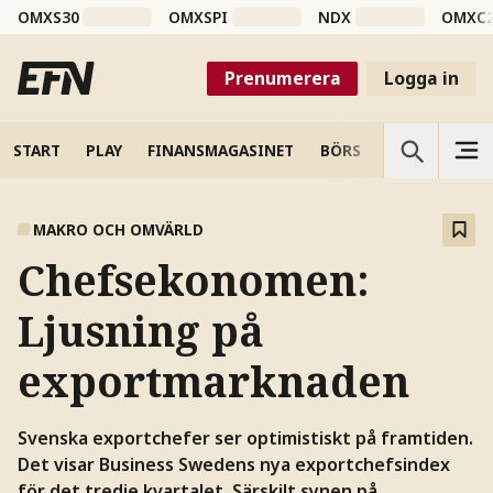
OMXS30
OMXSPI
NDX
OMXC
Prenumerera
Logga in
START
PLAY
FINANSMAGASINET
BÖRS
VETENSKAP
MAKRO OCH OMVÄRLD
Chefsekonomen:
Ljusning på
exportmarknaden
Svenska exportchefer ser optimistiskt på framtiden.
Det visar Business Swedens nya exportchefsindex
för det tredje kvartalet. Särskilt synen på