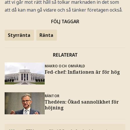
att vi går mot rätt håll så tolkar marknaden in det som
att då kan man gå vidare och så tänker företagen också.
FÖLJ TAGGAR
Styrränta
Ränta
RELATERAT
MAKRO OCH OMVÄRLD
Fed-chef: Inflationen är för hög
RÄNTOR
Thedéen: Ökad sannolikhet för
höjning