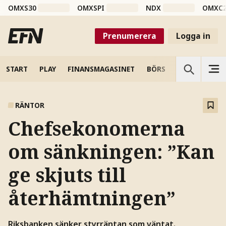
OMXS30
OMXSPI
NDX
OMXC
Prenumerera
Logga in
START
PLAY
FINANSMAGASINET
BÖRS
VETENSKAP
RÄNTOR
Chefsekonomerna
om sänkningen: ”Kan
ge skjuts till
återhämtningen”
Riksbanken sänker styrräntan som väntat.