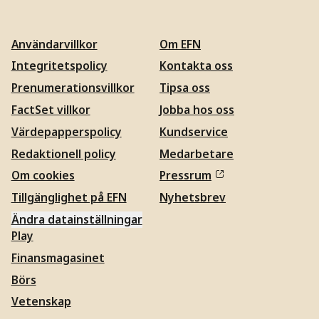
Användarvillkor
Om EFN
Integritetspolicy
Kontakta oss
Prenumerationsvillkor
Tipsa oss
FactSet villkor
Jobba hos oss
Värdepapperspolicy
Kundservice
Redaktionell policy
Medarbetare
Om cookies
Pressrum
Tillgänglighet på EFN
Nyhetsbrev
Ändra datainställningar
Play
Finansmagasinet
Börs
Vetenskap