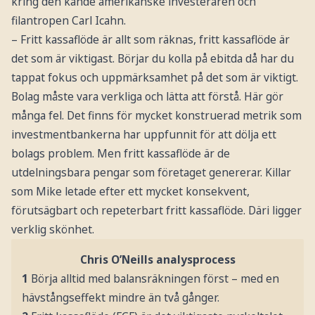
kring den kände amerikanske investeraren och
filantropen Carl Icahn.
– Fritt kassaflöde är allt som räknas, fritt kassaflöde är
det som är viktigast. Börjar du kolla på ebitda då har du
tappat fokus och uppmärksamhet på det som är viktigt.
Bolag måste vara verkliga och lätta att förstå. Här gör
många fel. Det finns för mycket konstruerad metrik som
investmentbankerna har uppfunnit för att dölja ett
bolags problem. Men fritt kassaflöde är de
utdelningsbara pengar som företaget genererar. Killar
som Mike letade efter ett mycket konsekvent,
förutsägbart och repeterbart fritt kassaflöde. Däri ligger
verklig skönhet.
Chris O’Neills analysprocess
1
Börja alltid med balansräkningen först – med en
hävstångseffekt mindre än två gånger.