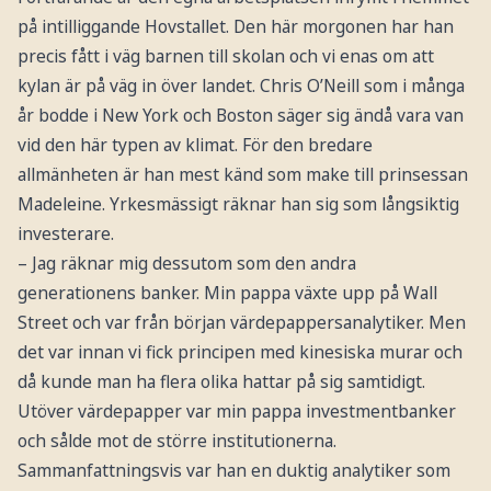
på intilliggande Hovstallet. Den här morgonen har han
precis fått i väg barnen till skolan och vi enas om att
kylan är på väg in över landet. Chris O’Neill som i många
år bodde i New York och Boston säger sig ändå vara van
vid den här typen av klimat. För den bredare
allmänheten är han mest känd som make till prinsessan
Madeleine. Yrkesmässigt räknar han sig som långsiktig
investerare.
– Jag räknar mig dessutom som den andra
generationens banker. Min pappa växte upp på Wall
Street och var från början värdepappersanalytiker. Men
det var innan vi fick principen med kinesiska murar och
då kunde man ha flera olika hattar på sig samtidigt.
Utöver värdepapper var min pappa investmentbanker
och sålde mot de större institutionerna.
Sammanfattningsvis var han en duktig analytiker som