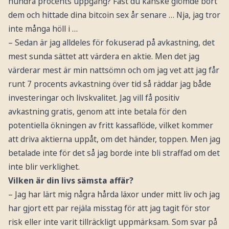
hundra procents uppgång? Fast du kanske glömde bort
dem och hittade dina bitcoin sex år senare … Nja, jag tror
inte många höll i …
– Sedan är jag alldeles för fokuserad på avkastning, det
mest sunda sättet att värdera en aktie. Men det jag
värderar mest är min nattsömn och om jag vet att jag får
runt 7 procents avkastning över tid så räddar jag både
investeringar och livskvalitet. Jag vill få positiv
avkastning gratis, genom att inte betala för den
potentiella ökningen av fritt kassaflöde, vilket kommer
att driva aktierna uppåt, om det händer, toppen. Men jag
betalade inte för det så jag borde inte bli straffad om det
inte blir verklighet.
Vilken är din livs sämsta affär?
– Jag har lärt mig några hårda läxor under mitt liv och jag
har gjort ett par rejäla misstag för att jag tagit för stor
risk eller inte varit tillräckligt uppmärksam. Som svar på