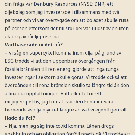
din fråga var Denbury Resources (NYSE: DNR) ett
oljebolag som jag investerade i tillsammans med två
partner och vi var övertygade om att bolaget skulle rusa
på börsen eftersom det till stor del var utlöst av en liten
ökning av råoljepriserna.
Vad baserade ni det på?
– Vi såg en supercykel komma inom olja, på grund av
ESG trodde vi att den uppenbara övergången från
fossila bränslen till ren energi gjorde att inga tunga
investeringar i sektorn skulle göras. Vi trodde också att
övergången till rena bränslen skulle ta längre tid än den
allmänna uppfattningen. Rätt eller fel ur ett
miljöperspektiv, jag tror att världen kommer vara
beroende av olja mycket längre än vad vi egentligen vill.
Hade du fel?
– Nja, men jag såg inte covid komma. Lånen drogs
snabbt in och en obligation förföll precis då. Vi trodde att