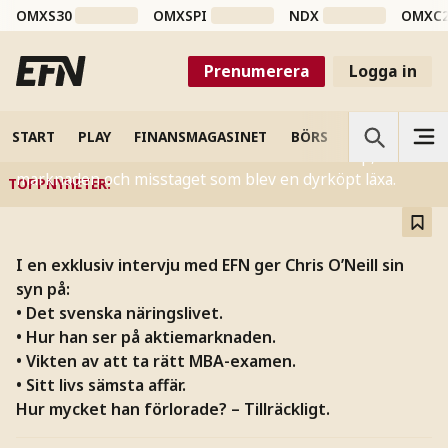
OMXS30
OMXSPI
NDX
OMXC
INTERVJU
Chris O’Neill om sitt livs
Prenumerera
Logga in
sämsta investering
START
PLAY
FINANSMAGASINET
BÖRS
VETENSKAP
Från Wall Street till Stockholm – om mentorskap,
marknaden och misstaget som blev en dyrköpt läxa.
TOPPNYHETER
:
I en exklusiv intervju med EFN ger Chris O’Neill sin
syn på:
• Det svenska näringslivet.
• Hur han ser på aktiemarknaden.
• Vikten av att ta rätt MBA-examen.
• Sitt livs sämsta affär.
Hur mycket han förlorade? – Tillräckligt.