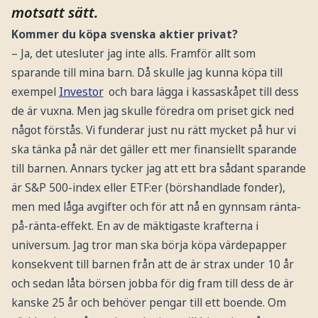
motsatt sätt.
Kommer du köpa svenska aktier privat?
– Ja, det utesluter jag inte alls. Framför allt som
sparande till mina barn. Då skulle jag kunna köpa till
exempel
Investor
och bara lägga i kassaskåpet till dess
de är vuxna. Men jag skulle föredra om priset gick ned
något förstås. Vi funderar just nu rätt mycket på hur vi
ska tänka på när det gäller ett mer finansiellt sparande
till barnen. Annars tycker jag att ett bra sådant sparande
är S&P 500-index eller ETF:er (börshandlade fonder),
men med låga avgifter och för att nå en gynnsam ränta-
på-ränta-effekt. En av de mäktigaste krafterna i
universum. Jag tror man ska börja köpa värdepapper
konsekvent till barnen från att de är strax under 10 år
och sedan låta börsen jobba för dig fram till dess de är
kanske 25 år och behöver pengar till ett boende. Om