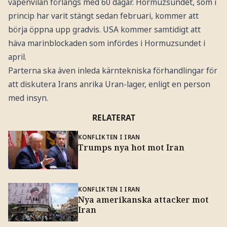
vapenvilan förlängs med 60 dagar. Hormuzsundet, som i
princip har varit stängt sedan februari, kommer att
börja öppna upp gradvis. USA kommer samtidigt att
häva marinblockaden som infördes i Hormuzsundet i
april.
Parterna ska även inleda kärntekniska förhandlingar för
att diskutera Irans anrika Uran-lager, enligt en person
med insyn.
RELATERAT
KONFLIKTEN I IRAN
Trumps nya hot mot Iran
KONFLIKTEN I IRAN
Nya amerikanska attacker mot
Iran