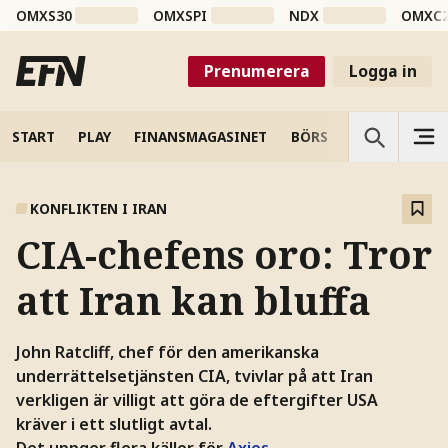
OMXS30
OMXSPI
NDX
OMXC
Prenumerera
Logga in
START
PLAY
FINANSMAGASINET
BÖRS
VETENSKAP
KONFLIKTEN I IRAN
CIA-chefens oro: Tror
att Iran kan bluffa
John Ratcliff, chef för den amerikanska
underrättelsetjänsten CIA, tvivlar på att Iran
verkligen är villigt att göra de eftergifter USA
kräver i ett slutligt avtal.
Det uppger flera källor för
Axios
.