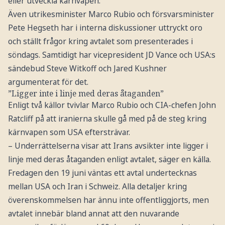
eller utveckla kärnvapen.
Även utrikesminister Marco Rubio och försvarsminister
Pete Hegseth har i interna diskussioner uttryckt oro
och ställt frågor kring avtalet som presenterades i
söndags. Samtidigt har vicepresident JD Vance och USA:s
sändebud Steve Witkoff och Jared Kushner
argumenterat för det.
”Ligger inte i linje med deras åtaganden”
Enligt två källor tvivlar Marco Rubio och CIA-chefen John
Ratcliff på att iranierna skulle gå med på de steg kring
kärnvapen som USA eftersträvar.
– Underrättelserna visar att Irans avsikter inte ligger i
linje med deras åtaganden enligt avtalet, säger en källa.
Fredagen den 19 juni väntas ett avtal undertecknas
mellan USA och Iran i Schweiz. Alla detaljer kring
överenskommelsen har ännu inte offentliggjorts, men
avtalet innebär bland annat att den nuvarande