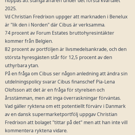
hoppas att stänga affären under det första kvartalet
2025.
Vd Christian Fredrixon uppger att marknaden i Benelux
är "lik den i Norden" där Cibus är verksamma.
74 procent av Forum Estates bruttohyresintäkter
kommer från Belgien.
82 procent av portföljen är livsmedelsankrade, och den
största hyresgästen står för 12,5 procent av den
uthyrbara ytan.
På en fråga om Cibus ser någon anledning att ändra sin
utdelningspolicy svarar Cibus finanschef Pia-Lena
Olofsson att det är en fråga för styrelsen och
årsstämman, men att inga överraskningar förväntas.
Vad gäller ryktena om ett potentiellt förvärv i Danmark
av en dansk supermarketportfölj uppgav Christian
Fredrixon att bolaget "tittar på det" men att han inte vill
kommentera ryktena vidare.