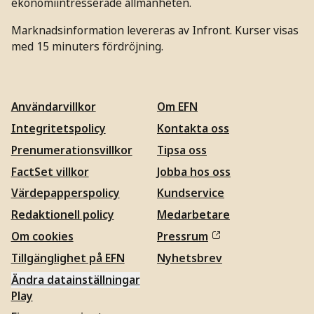
ekonomiintresserade allmänheten.
Marknadsinformation levereras av Infront. Kurser visas
med 15 minuters fördröjning.
Användarvillkor
Om EFN
Integritetspolicy
Kontakta oss
Prenumerationsvillkor
Tipsa oss
FactSet villkor
Jobba hos oss
Värdepapperspolicy
Kundservice
Redaktionell policy
Medarbetare
Om cookies
Pressrum
Tillgänglighet på EFN
Nyhetsbrev
Ändra datainställningar
Play