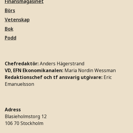
Finansmagasinet
Börs
Vetenskap
Bok
Podd
Chefredaktör:
Anders Hägerstrand
VD, EFN Ekonomikanalen:
Maria Nordin Wessman
Redaktionschef och tf ansvarig utgivare:
Eric
Emanuelsson
Adress
Blasieholmstorg 12
106 70 Stockholm