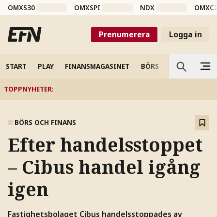
OMXS30
OMXSPI
NDX
OMXC
Prenumerera
Logga in
START
PLAY
FINANSMAGASINET
BÖRS
VETENSKAP
TOPPNYHETER
:
BÖRS OCH FINANS
Efter handelsstoppet
– Cibus handel igång
igen
Fastighetsbolaget Cibus handelsstoppades av