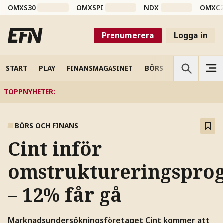
OMXS30
OMXSPI
NDX
OMXC
Prenumerera
Logga in
START
PLAY
FINANSMAGASINET
BÖRS
VETENSKAP
TOPPNYHETER
:
BÖRS OCH FINANS
Cint inför
omstruktureringspro
– 12% får gå
Marknadsundersökningsföretaget Cint kommer att