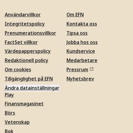
Användarvillkor
Om EFN
Integritetspolicy
Kontakta oss
Prenumerationsvillkor
Tipsa oss
FactSet villkor
Jobba hos oss
Värdepapperspolicy
Kundservice
Redaktionell policy
Medarbetare
Om cookies
Pressrum
Tillgänglighet på EFN
Nyhetsbrev
Ändra datainställningar
Play
Finansmagasinet
Börs
Vetenskap
Bok