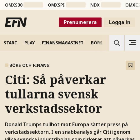
OMXS30
OMXSPI
NDX
OMXC
Prenumerera
Logga in
START
PLAY
FINANSMAGASINET
BÖRS
VETENSKAP
BÖRS OCH FINANS
Citi: Så påverkar
tullarna svensk
verkstadssektor
Donald Trumps tullhot mot Europa sätter press på
verkstadssektorn. I en snabbanalys går Citi igenom
vilka svenska industribolag som riskerar att påverkas