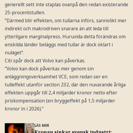
generellt sett inte staplas ovanpå den redan existerande
25-procentstullen.
”Därmed blir effekten, om tullarna införs, sannolikt mer
indirekt och makrodriven snarare än att leda till
ytterligare marginalpress. Huruvida detta förändras om
enskilda länder beläggs med tullar är dock oklart i
nuläget”.
Citi spår dock att Volvo kan påverkas.
”Volvo kan dock påverkas mer genom sin
anläggningsverksamhet VCE, som redan ser en
tulleffekt utanför section 232, där den nuvarande årliga
effekten uppgår till 2,4 miljarder kronor netto efter
priskompensation (en bryggeffekt på 1,5 miljarder
kronor in i 2026).”
LÄS MER
Kronan sinkar svensk industri: