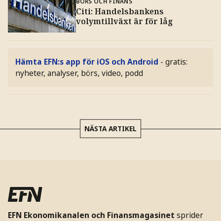
BÖRS OCH FINANS
Citi: Handelsbankens
volymtillväxt är för låg
Hämta EFN:s app för iOS och Android
- gratis:
nyheter, analyser, börs, video, podd
NÄSTA ARTIKEL
EFN Ekonomikanalen och Finansmagasinet
sprider