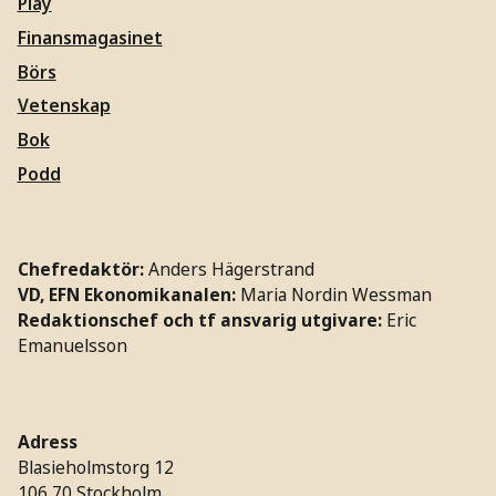
Play
Finansmagasinet
Börs
Vetenskap
Bok
Podd
Chefredaktör:
Anders Hägerstrand
VD, EFN Ekonomikanalen:
Maria Nordin Wessman
Redaktionschef och tf ansvarig utgivare:
Eric
Emanuelsson
Adress
Blasieholmstorg 12
106 70 Stockholm