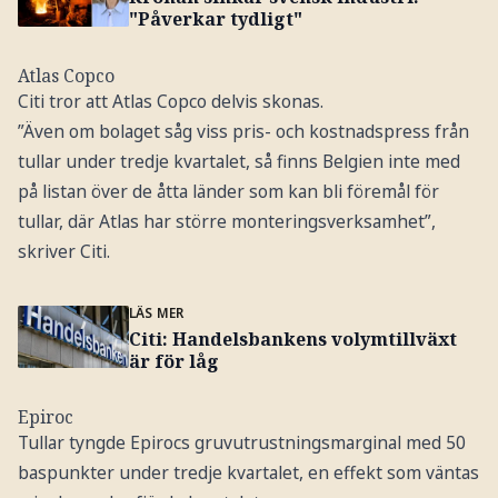
"Påverkar tydligt"
Atlas Copco
Citi tror att Atlas Copco delvis skonas.
”Även om bolaget såg viss pris- och kostnadspress från
tullar under tredje kvartalet, så finns Belgien inte med
på listan över de åtta länder som kan bli föremål för
tullar, där Atlas har större monteringsverksamhet”,
skriver Citi.
LÄS MER
Citi: Handelsbankens volymtillväxt
är för låg
Epiroc
Tullar tyngde Epirocs gruvutrustningsmarginal med 50
baspunkter under tredje kvartalet, en effekt som väntas