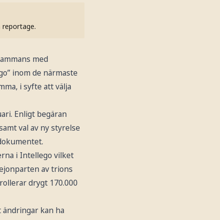
h reportage.
llsammans med
lego” inom de närmaste
ma, i syfte att välja
uari. Enligt begäran
amt val av ny styrelse
t dokumentet.
rna i Intellego vilket
lejonparten av trions
trollerar drygt 170.000
tt ändringar kan ha