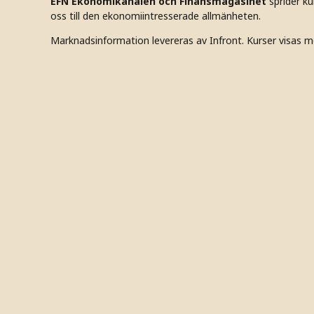
EFN Ekonomikanalen och Finansmagasinet
sprider k
oss till den ekonomiintresserade allmänheten.
Marknadsinformation levereras av Infront. Kurser visas m