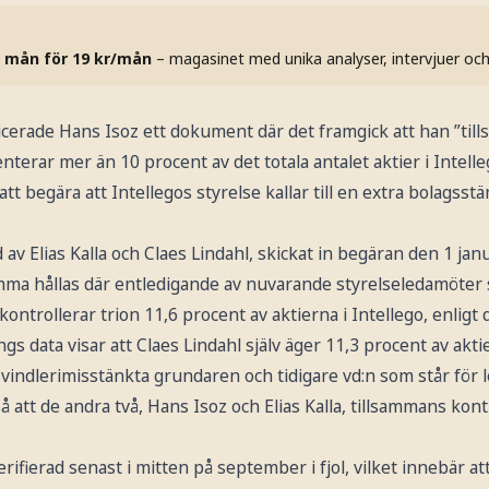
 mån för 19 kr/mån
– magasinet med unika analyser, intervjuer oc
erade Hans Isoz ett dokument där det framgick att han ”ti
terar mer än 10 procent av det totala antalet aktier i Intel
tt begära att Intellegos styrelse kallar till en extra bolagsstäm
av Elias Kalla och Claes Lindahl, skickat in begäran den 1 jan
mma hållas där entledigande av nuvarande styrelseledamöter s
kontrollerar trion 11,6 procent av aktierna i Intellego, enlig
s data visar att Claes Lindahl själv äger 11,3 procent av aktie
svindlerimisstänkta grundaren och tidigare vd:n som står för 
å att de andra två, Hans Isoz och Elias Kalla, tillsammans kon
rifierad senast i mitten på september i fjol, vilket innebär a