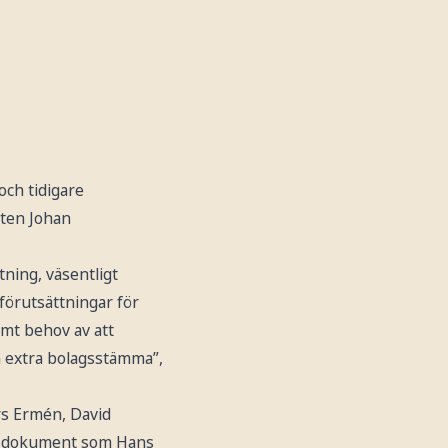
och tidigare
oten Johan
tning, väsentligt
förutsättningar för
amt behov av att
en extra bolagsstämma”,
rs Ermén, David
 det dokument som Hans