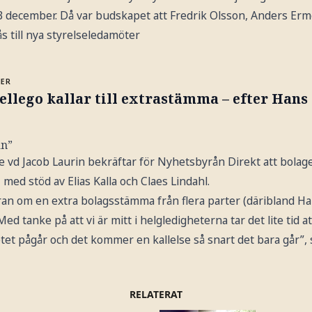
3 december. Då var budskapet att Fredrik Olsson, Anders Erm
s till nya styrelseledamöter
MER
ellego kallar till extrastämma – efter Hans 
an”
de vd Jacob Laurin bekräftar för Nyhetsbyrån Direkt att bolag
med stöd av Elias Kalla och Claes Lindahl.
ran om en extra bolagsstämma från flera parter (däribland Ha
ed tanke på att vi är mitt i helgledigheterna tar det lite tid a
etet pågår och det kommer en kallelse så snart det bara går”, s
RELATERAT