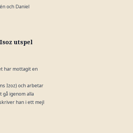
én och Daniel
Isoz utspel
et har mottagit en
ns Izoz) och arbetar
tt gå igenom alla
kriver han i ett mejl