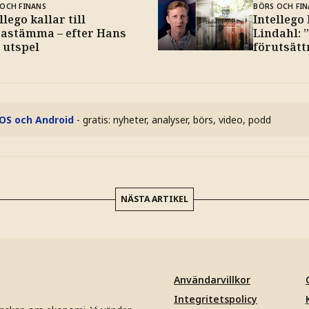
OCH FINANS
BÖRS OCH FIN
llego kallar till
Intellego
rastämma – efter Hans
Lindahl: 
 utspel
förutsätt
iOS och Android
- gratis: nyheter, analyser, börs, video, podd
NÄSTA ARTIKEL
Användarvillkor
Integritetspolicy