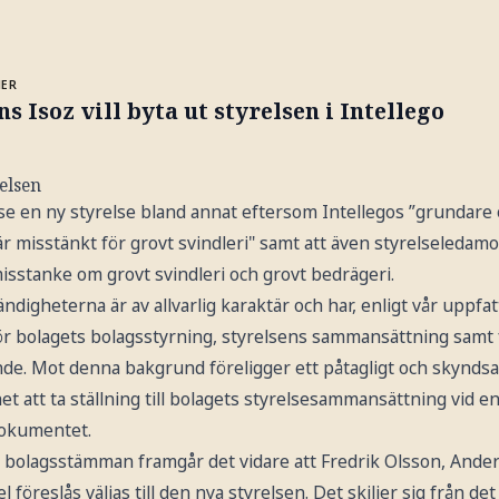
MER
s Isoz vill byta ut styrelsen i Intellego
relsen
ll se en ny styrelse bland annat eftersom Intellegos ”grundare 
är misstänkt för grovt svindleri" samt att även styrelseledam
isstanke om grovt svindleri och grovt bedrägeri.
digheterna är av allvarlig karaktär och har, enligt vår uppfat
ör bolagets bolagsstyrning, styrelsens sammansättning samt 
nde. Mot denna bakgrund föreligger ett påtagligt och skynds
et att ta ställning till bolagets styrelsesammansättning vid 
dokumentet.
 bolagsstämman framgår det vidare att Fredrik Olsson, Ande
l föreslås väljas till den nya styrelsen. Det skiljer sig från