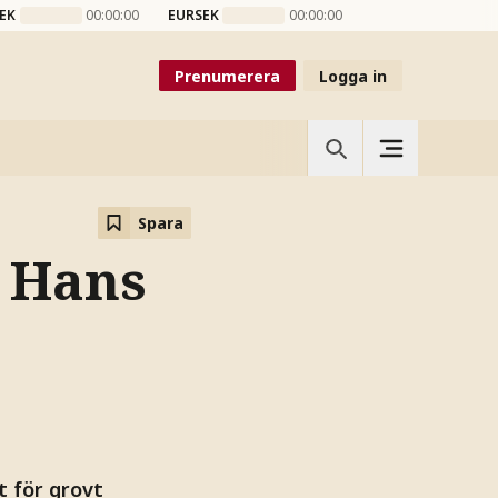
EK
00:00:00
EURSEK
00:00:00
Prenumerera
Logga in
Spara
m Hans
t för grovt