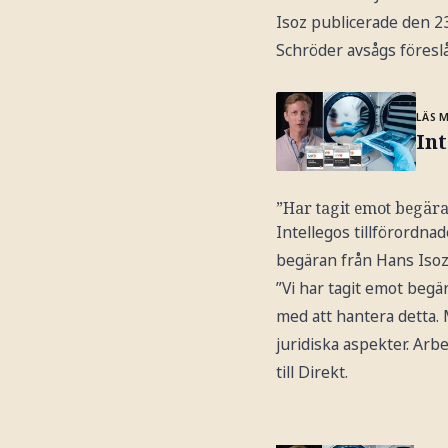
Isoz publicerade den 2
Schröder avsågs föreslå
LÄS 
Int
”Har tagit emot begär
Intellegos tillförordna
begäran från Hans Isoz 
”Vi har tagit emot begä
med att hantera detta. M
juridiska aspekter. Arb
till Direkt.