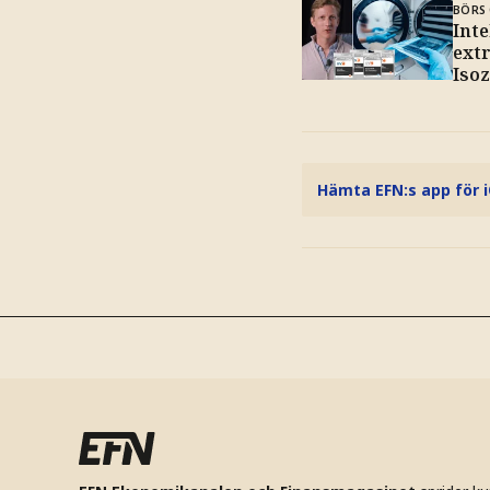
BÖRS 
Inte
ext
Isoz
Hämta EFN:s app för 