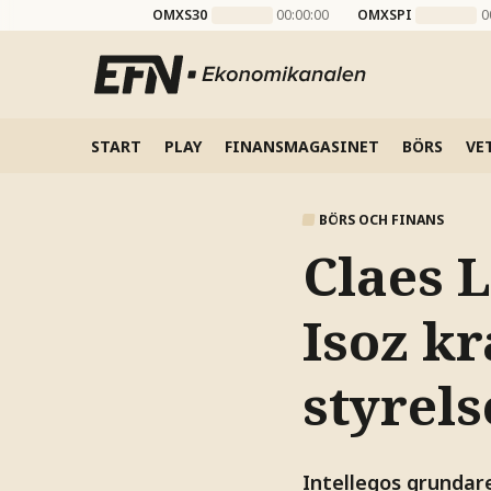
OMXS30
00:00:00
OMXSPI
0
START
PLAY
FINANSMAGASINET
BÖRS
VE
BÖRS OCH FINANS
Claes 
Isoz kr
styrels
Intellegos grundare