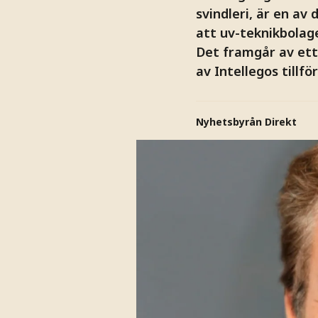
svindleri, är en a
att uv-teknikbolage
Det framgår av ett
av Intellegos tillf
Nyhetsbyrån Direkt