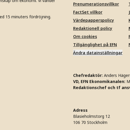
unskap om ekonomi. Vi vänder
Prenumerationsvillkor
FactSet villkor
ed 15 minuters fördröjning.
Värdepapperspolicy
Redaktionell policy
Om cookies
Tillgänglighet på EFN
Ändra datainställningar
Chefredaktör:
Anders Häger
VD, EFN Ekonomikanalen:
M
Redaktionschef och tf ansv
Adress
Blasieholmstorg 12
106 70 Stockholm