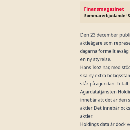
Finansmagasinet
Sommarerbjudande! 3
Den 23 december public
aktieägare som represen
dagarna formellt avsåg a
en ny styrelse.
Hans Isoz har, med stöd 
ska ny extra bolagsstä
står på agendan. Totalt 
Ägardatatjänsten Holding
innebär att det är den 
aktier. Det innebär ocks
aktier.
Holdings data är dock ve