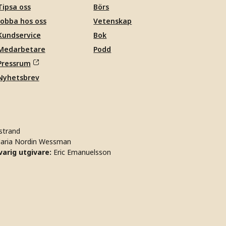
Tipsa oss
Börs
Jobba hos oss
Vetenskap
Kundservice
Bok
Medarbetare
Podd
Pressrum
Nyhetsbrev
strand
aria Nordin Wessman
arig utgivare:
Eric Emanuelsson