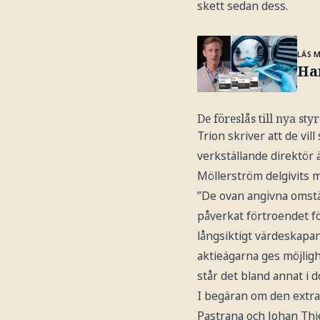
skett sedan dess.
LÄS 
Han
De föreslås till nya sty
Trion skriver att de vi
verkställande direktör 
Möllerström delgivits m
”De ovan angivna omstän
påverkat förtroendet f
långsiktigt värdeskapa
aktieägarna ges möjligh
står det bland annat i 
I begäran om den extra
Pastrana och Johan Thie