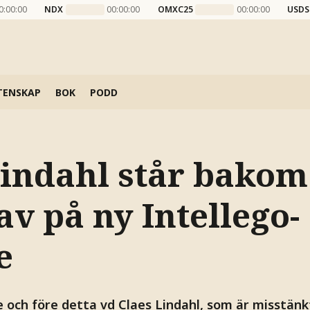
0:00:00
NDX
00:00:00
OMXC25
00:00:00
USDS
TENSKAP
BOK
PODD
Lindahl står bako
av på ny Intellego-
e
 och före detta vd Claes Lindahl, som är misstänk