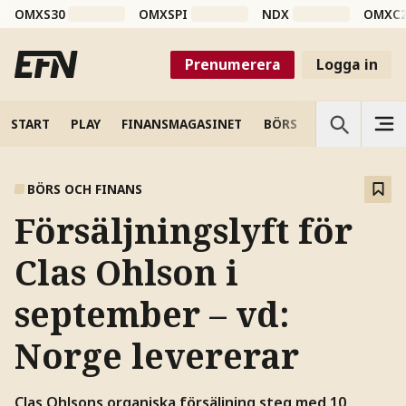
OMXS30
OMXSPI
NDX
OMXC
Prenumerera
Logga in
START
PLAY
FINANSMAGASINET
BÖRS
VETENSKAP
BÖRS OCH FINANS
Försäljningslyft för
Clas Ohlson i
september – vd:
Norge levererar
Clas Ohlsons organiska försäljning steg med 10