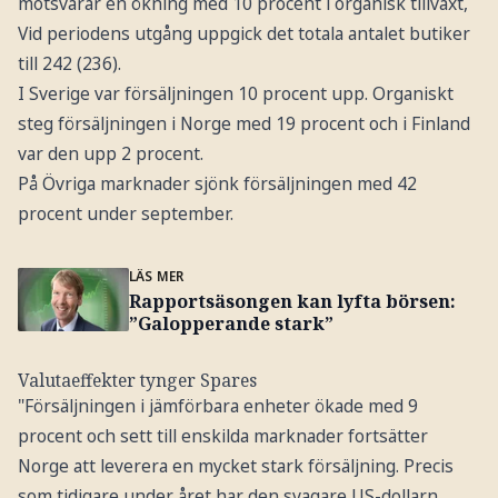
motsvarar en ökning med 10 procent i organisk tillväxt,
Vid periodens utgång uppgick det totala antalet butiker
till 242 (236).
I Sverige var försäljningen 10 procent upp. Organiskt
steg försäljningen i Norge med 19 procent och i Finland
var den upp 2 procent.
På Övriga marknader sjönk försäljningen med 42
procent under september.
LÄS MER
Rapportsäsongen kan lyfta börsen:
”Galopperande stark”
Valutaeffekter tynger Spares
"Försäljningen i jämförbara enheter ökade med 9
procent och sett till enskilda marknader fortsätter
Norge att leverera en mycket stark försäljning. Precis
som tidigare under året har den svagare US-dollarn