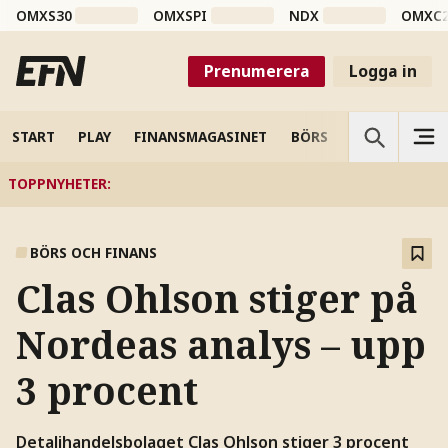
OMXS30
OMXSPI
NDX
OMXC
Prenumerera
Logga in
START
PLAY
FINANSMAGASINET
BÖRS
VETENSKAP
TOPPNYHETER
:
BÖRS OCH FINANS
Clas Ohlson stiger på
Nordeas analys – upp
3 procent
Detaljhandelsbolaget Clas Ohlson stiger 3 procent