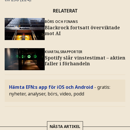
RELATERAT
BÖRS OCH FINANS
Blackrock fortsatt överviktade
mot AI
KVARTALSRAPPORTER
Spotify slår vinstestimat – aktien
faller i förhandeln
Hämta EFN:s app för iOS och Android
- gratis:
nyheter, analyser, börs, video, podd
NÄSTA ARTIKEL