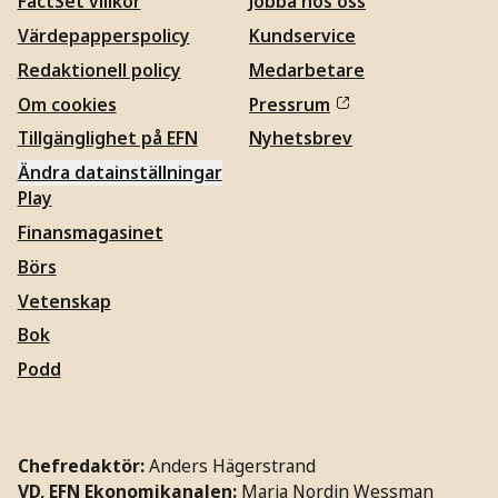
FactSet villkor
Jobba hos oss
Värdepapperspolicy
Kundservice
Redaktionell policy
Medarbetare
Om cookies
Pressrum
Tillgänglighet på EFN
Nyhetsbrev
Ändra datainställningar
Play
Finansmagasinet
Börs
Vetenskap
Bok
Podd
Chefredaktör:
Anders Hägerstrand
VD, EFN Ekonomikanalen:
Maria Nordin Wessman