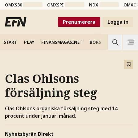
OMXS30
OMXSPI
NDX
OMXC
Prenumerera
Logga in
START
PLAY
FINANSMAGASINET
BÖRS
VETENSKAP
Clas Ohlsons
försäljning steg
Clas Ohlsons organiska försäljning steg med 14
procent under januari månad.
Nyhetsbyrån Direkt