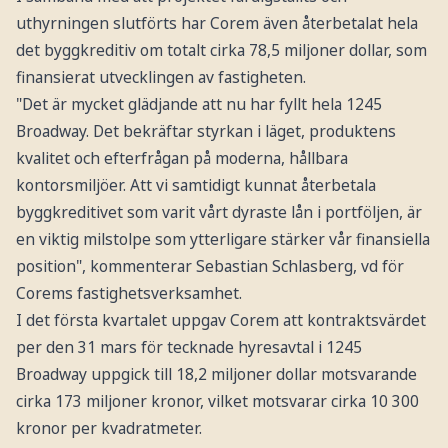
uthyrningen slutförts har Corem även återbetalat hela
det byggkreditiv om totalt cirka 78,5 miljoner dollar, som
finansierat utvecklingen av fastigheten.
"Det är mycket glädjande att nu har fyllt hela 1245
Broadway. Det bekräftar styrkan i läget, produktens
kvalitet och efterfrågan på moderna, hållbara
kontorsmiljöer. Att vi samtidigt kunnat återbetala
byggkreditivet som varit vårt dyraste lån i portföljen, är
en viktig milstolpe som ytterligare stärker vår finansiella
position", kommenterar Sebastian Schlasberg, vd för
Corems fastighetsverksamhet.
I det första kvartalet uppgav Corem att kontraktsvärdet
per den 31 mars för tecknade hyresavtal i 1245
Broadway uppgick till 18,2 miljoner dollar motsvarande
cirka 173 miljoner kronor, vilket motsvarar cirka 10 300
kronor per kvadratmeter.