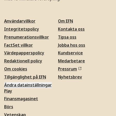
Användarvillkor
Om EFN
Integritetspolicy
Kontakta oss
Prenumerationsvillkor
Tipsa oss
FactSet villkor
Jobba hos oss
Värdepapperspolicy
Kundservice
Redaktionell policy
Medarbetare
Om cookies
Pressrum
Tillgänglighet på EFN
Nyhetsbrev
Ändra datainställningar
Play
Finansmagasinet
Börs
Vetenskap