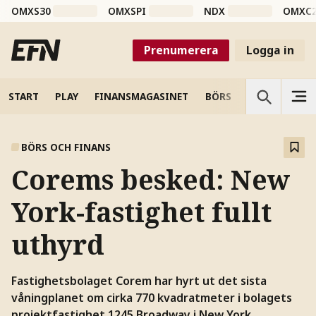
OMXS30
OMXSPI
NDX
OMXC
Prenumerera
Logga in
START
PLAY
FINANSMAGASINET
BÖRS
VETENSKAP
BÖRS OCH FINANS
Corems besked: New
York-fastighet fullt
uthyrd
Fastighetsbolaget Corem har hyrt ut det sista
våningplanet om cirka 770 kvadratmeter i bolagets
projektfastighet 1245 Broadway i New York.