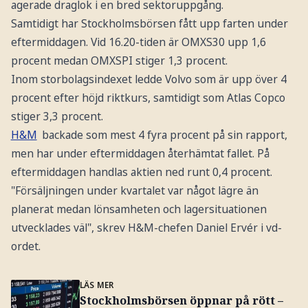
agerade draglok i en bred sektoruppgång.
Samtidigt har Stockholmsbörsen fått upp farten under
eftermiddagen. Vid 16.20-tiden är OMXS30 upp 1,6
procent medan OMXSPI stiger 1,3 procent.
Inom storbolagsindexet ledde Volvo som är upp över 4
procent efter höjd riktkurs, samtidigt som Atlas Copco
stiger 3,3 procent.
H&M
backade som mest 4 fyra procent på sin rapport,
men har under eftermiddagen återhämtat fallet. På
eftermiddagen handlas aktien ned runt 0,4 procent.
"Försäljningen under kvartalet var något lägre än
planerat medan lönsamheten och lagersituationen
utvecklades väl", skrev H&M-chefen Daniel Ervér i vd-
ordet.
LÄS MER
Stockholmsbörsen öppnar på rött –