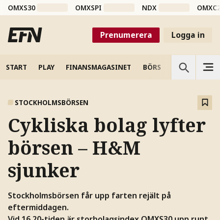
OMXS30
OMXSPI
NDX
OMXC
Prenumerera
Logga in
START
PLAY
FINANSMAGASINET
BÖRS
VETENSKAP
STOCKHOLMSBÖRSEN
Cykliska bolag lyfter
börsen – H&M
sjunker
Stockholmsbörsen får upp farten rejält på
eftermiddagen.
Vid 16.20-tiden är storbolagsindex OMXS30 upp runt