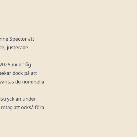
nne Spector att
de, justerade
 2025 med ”låg
pekar dock på att
rväntas de nominella
dstryck än under
öretag att också föra