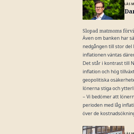
LÄS 
Da
Slopad matmoms förvi
Även om banken har sän
nedgången till stor del
inflationen väntas däre
Det står i kontrast til
inflation och hög tillv
geopolitiska osäkerhete
lönerna stiga och ytterli
– Vi bedömer att löner
perioden med låg inflati
över de kostnadsökning
LÄS 