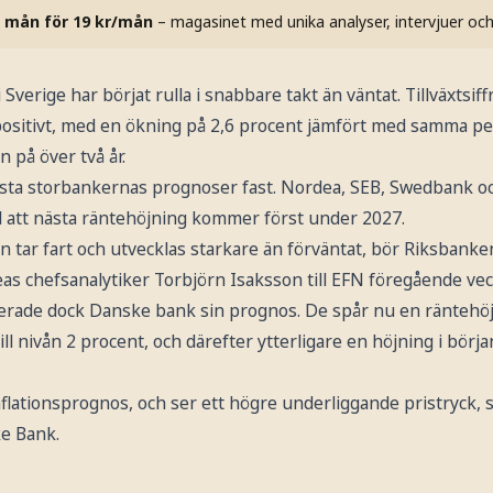
 mån för 19 kr/mån
– magasinet med unika analyser, intervjuer oc
verige har börjat rulla i snabbare takt än väntat. Tillväxtsiff
positivt, med en ökning på 2,6 procent jämfört med samma pe
n på över två år.
flesta storbankernas prognoser fast. Nordea, SEB, Swedbank
 att nästa räntehöjning kommer först under 2027.
n tar fart och utvecklas starkare än förväntat, bör Riksbank
as chefsanalytiker Torbjörn Isaksson till EFN föregående vec
rade dock Danske bank sin prognos. De spår nu en räntehö
ill nivån 2 procent, och därefter ytterligare en höjning i början
 inflationsprognos, och ser ett högre underliggande pristryck,
e Bank.