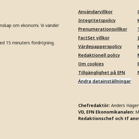
Användarvillkor
Integritetspolicy
unskap om ekonomi. Vi vänder
Prenumerationsvillkor
FactSet villkor
ed 15 minuters fördröjning.
Värdepapperspolicy
Redaktionell policy
Om cookies
Tillgänglighet på EFN
Ändra datainställningar
Chefredaktör:
Anders Häger
VD, EFN Ekonomikanalen:
M
Redaktionschef och tf ansv