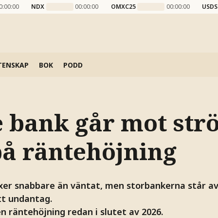
0:00:00
NDX
00:00:00
OMXC25
00:00:00
USDS
TENSKAP
BOK
PODD
 bank går mot st
på räntehöjning
er snabbare än väntat, men storbankerna står av
tt undantag.
n räntehöjning redan i slutet av 2026.