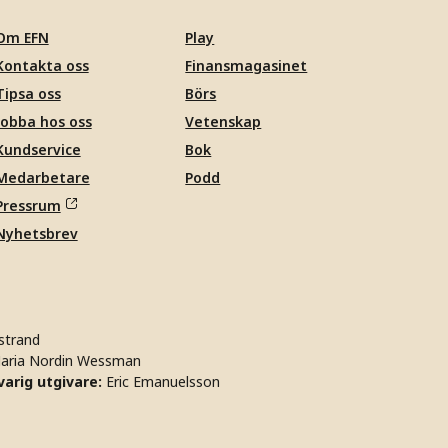
Om EFN
Play
Kontakta oss
Finansmagasinet
Tipsa oss
Börs
Jobba hos oss
Vetenskap
Kundservice
Bok
Medarbetare
Podd
Pressrum
Nyhetsbrev
strand
aria Nordin Wessman
arig utgivare:
Eric Emanuelsson