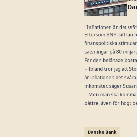
Da
”Inflationen är det svå
Eftersom BNP-siffran f
finanspolitiska stimula
satsningar på 80 miljar
För den belånade bosta
– Ibland tror jag att St
är inflationen det svår
inkomster, säger Susann
– Men man ska komma ih
bättre, även för högt b
Danske Bank