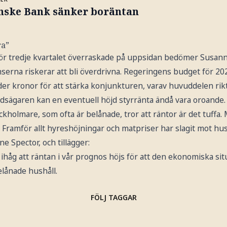
nske Bank sänker boräntan
ra”
ör tredje kvartalet överraskade på uppsidan bedömer Susann
nserna riskerar att bli överdrivna. Regeringens budget för 20
der kronor för att stärka konjunkturen, varav huvuddelen rik
dsägaren kan en eventuell höjd styrränta ändå vara oroande.
ockholmare, som ofta är belånade, tror att räntor är det tuffa. 
a. Framför allt hyreshöjningar och matpriser har slagit mot hu
e Spector, och tillägger:
åg att räntan i vår prognos höjs för att den ekonomiska situ
elånade hushåll.
FÖLJ TAGGAR