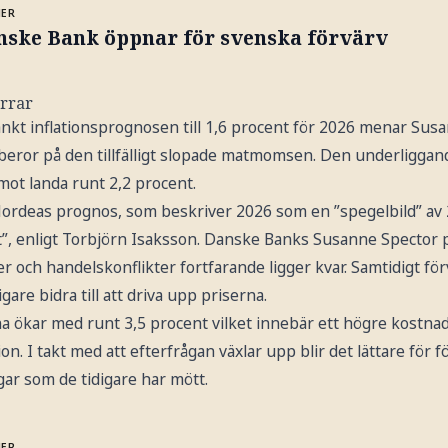
MER
nske Bank öppnar för svenska förvärv
rrar
kt inflationsprognosen till 1,6 procent för 2026 menar Susa
 beror på den tillfälligt slopade matmomsen. Den underliggan
mot landa runt 2,2 procent.
l Nordeas prognos, som beskriver 2026 som en ”spegelbild” av
äxt”, enligt Torbjörn Isaksson. Danske Banks Susanne Spector 
r och handelskonflikter fortfarande ligger kvar. Samtidigt fö
gare bidra till att driva upp priserna.
na ökar med runt 3,5 procent vilket innebär ett högre kostna
on. I takt med att efterfrågan växlar upp blir det lättare för f
ar som de tidigare har mött.
MER