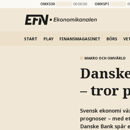
OMXS30
00:00:00
OMXSPI
0
START
PLAY
FINANSMAGASINET
BÖRS
VE
MAKRO OCH OMVÄRLD
Danske
– tror 
Svensk ekonomi väx
prognoser – med e
Danske Bank spår e