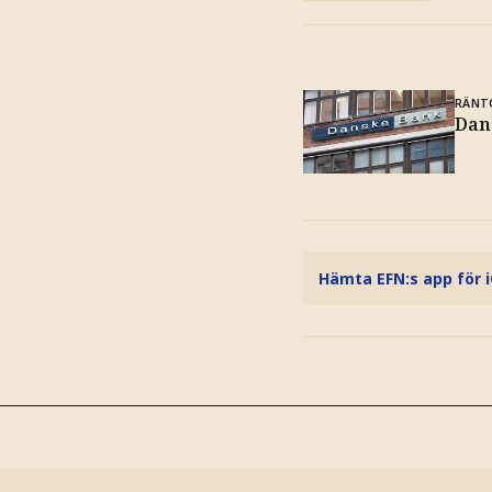
RÄNT
Dan
Hämta EFN:s app för 