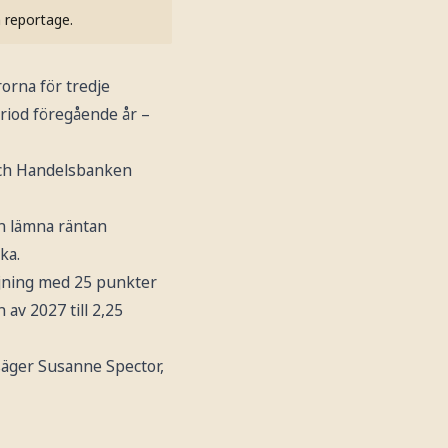
h reportage.
rorna för tredje
riod föregående år –
 och Handelsbanken
en lämna räntan
ka.
jning med 25 punkter
 av 2027 till 2,25
 säger Susanne Spector,