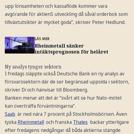
upp lönsamheten och kassaflöde kommer vara
avgörande för aktienS utveckling då såväl orderbok som
tillväxtutsikter är mycket goda”, skriver Peter Hedlund.
LÄS MER
Rheinmetall sänker
intäktsprognosen för helåret
Ny analys tynger sektorn
I fredags släppte också Deutsche Bank en ny analys av
försvarssektorn där de ser begränsad uppsida i sektorn,
skriver Di och hänvisar till Bloomberg.
Banken menar att det är ”svårt att se hur Nato-mötet
kan överträffa förväntningarna”.
Saab
är ned nära 7 procent på Stockholmsbörsen. Även
tyska
Rheinmetall
och franska
Thales
backar ytterligare
efter fredagens nedgångar då båda aktierna stängde