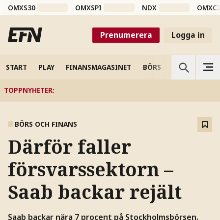
OMXS30
OMXSPI
NDX
OMXC
Prenumerera
Logga in
START
PLAY
FINANSMAGASINET
BÖRS
VETENSKAP
TOPPNYHETER
:
BÖRS OCH FINANS
Därför faller
försvarssektorn –
Saab backar rejält
Saab backar nära 7 procent på Stockholmsbörsen.