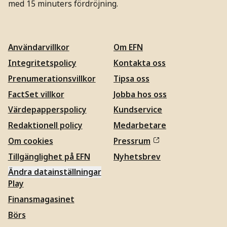
med 15 minuters fördröjning.
Användarvillkor
Om EFN
Integritetspolicy
Kontakta oss
Prenumerationsvillkor
Tipsa oss
FactSet villkor
Jobba hos oss
Värdepapperspolicy
Kundservice
Redaktionell policy
Medarbetare
Om cookies
Pressrum
Tillgänglighet på EFN
Nyhetsbrev
Ändra datainställningar
Play
Finansmagasinet
Börs