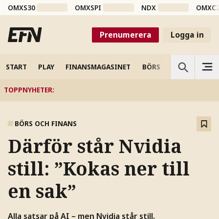
OMXS30
OMXSPI
NDX
OMXC
Prenumerera
Logga in
START
PLAY
FINANSMAGASINET
BÖRS
VETENSKAP
TOPPNYHETER
:
BÖRS OCH FINANS
Därför står Nvidia
still: ”Kokas ner till
en sak”
Alla satsar på AI – men Nvidia står still.