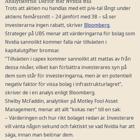
Analytikerna: Därför står Nvidia still
Trots att aktien nu handlas med ett p/e-tal långt under
aktiens femårssnitt – 24 jämfört med 38 – så ser
investerarna ingen rabatt, skriver
Bloomberg.
Strateger på UBS menar att värderingarna för bolag som
Nvidia sannolikt kommer falla när tillväxten i
kapitalutgifter bromsar.
”Tillväxten i capex kommer sannolikt att mattas av från
dessa nivåer, vilket kan förbättra investerares syn på
dem som står för investeringarna, men är en potentiell
negativ faktor för vissa bolag i infrastrukturlagret”,
skriver de i en analys enligt Bloomberg.
Shelby McFaddin, analytiker på Motley Fool Asset
Management, menar att allt ”kokas ner” till en sak:
– Värderingen och hur rikt bolaget redan är. Investerare
vill vänta någon sekund och faktiskt se vad Nvidia har att
säga, innan man belönar dem.