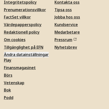
Integritetspolicy
Kontakta oss
Prenumerationsvillkor
Tipsa oss
FactSet villkor
Jobba hos oss
Värdepapperspolicy
Kundservice
Redaktionell policy
Medarbetare
Om cookies
Pressrum
Tillgänglighet på EFN
Nyhetsbrev
Ändra datainställningar
Play
Finansmagasinet
Börs
Vetenskap
Bok
Podd