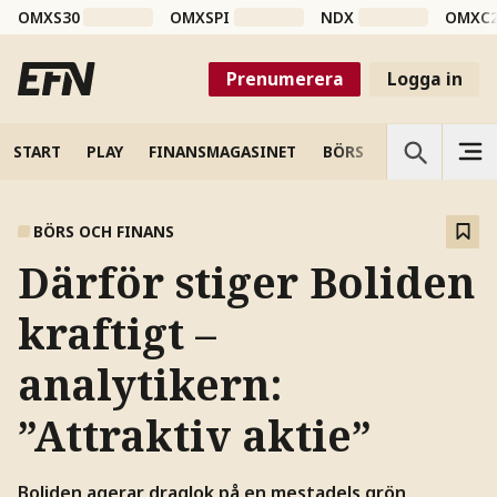
OMXS30
OMXSPI
NDX
OMXC
Prenumerera
Logga in
START
PLAY
FINANSMAGASINET
BÖRS
VETENSKAP
BÖRS OCH FINANS
Därför stiger Boliden
kraftigt –
analytikern:
”Attraktiv aktie”
Boliden agerar draglok på en mestadels grön