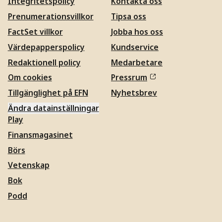
Integritetspolicy
Kontakta oss
Prenumerationsvillkor
Tipsa oss
FactSet villkor
Jobba hos oss
Värdepapperspolicy
Kundservice
Redaktionell policy
Medarbetare
Om cookies
Pressrum
Tillgänglighet på EFN
Nyhetsbrev
Ändra datainställningar
Play
Finansmagasinet
Börs
Vetenskap
Bok
Podd