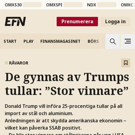
OMXS30
OMXSPI
NDX
OMXC
Prenumerera
Logga in
START
PLAY
FINANSMAGASINET
BÖRS
VETENSKAP
RÅVAROR
De gynnas av Trumps
tullar: ”Stor vinnare”
Donald Trump vill införa 25-procentiga tullar på all
import av stål och aluminium.
Anledningen är att skydda amerikanska ekonomin –
vilket kan påverka SSAB positivt.
– De blir stor vinnare om stålpriserna går upp i USA,