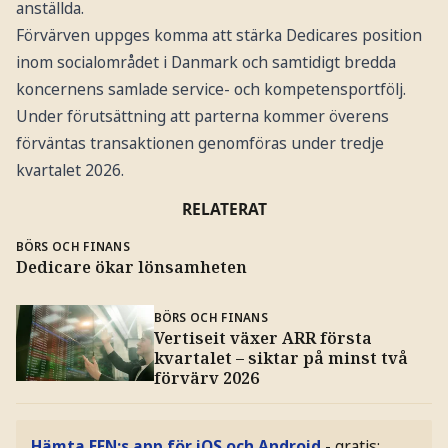
anställda.
Förvärven uppges komma att stärka Dedicares position
inom socialområdet i Danmark och samtidigt bredda
koncernens samlade service- och kompetensportfölj.
Under förutsättning att parterna kommer överens
förväntas transaktionen genomföras under tredje
kvartalet 2026.
RELATERAT
BÖRS OCH FINANS
Dedicare ökar lönsamheten
BÖRS OCH FINANS
Vertiseit växer ARR första
kvartalet – siktar på minst två
förvärv 2026
Hämta EFN:s app för iOS och Android
- gratis: