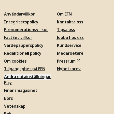
Användarvillkor
Om EFN
Integritetspolicy
Kontakta oss
Prenumerationsvillkor
Tipsa oss
FactSet villkor
Jobba hos oss
Värdepapperspolicy
Kundservice
Redaktionell policy
Medarbetare
Om cookies
Pressrum
Tillgänglighet på EFN
Nyhetsbrev
Ändra datainställningar
Play
Finansmagasinet
Börs
Vetenskap
Bok