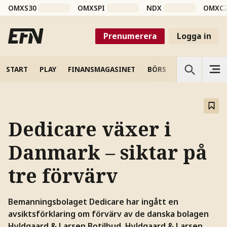
OMXS30
OMXSPI
NDX
OMXC
Prenumerera
Logga in
START
PLAY
FINANSMAGASINET
BÖRS
VETENSKAP
Dedicare växer i
Danmark – siktar på
tre förvärv
Bemanningsbolaget Dedicare har ingått en
avsiktsförklaring om förvärv av de danska bolagen
Hyldgaard & Larsen Botilbud, Hyldgaard & Larsen