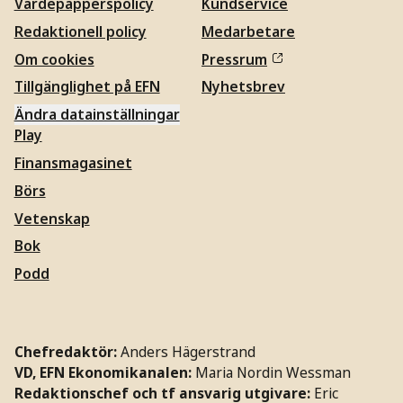
Värdepapperspolicy
Kundservice
Redaktionell policy
Medarbetare
Om cookies
Pressrum
Tillgänglighet på EFN
Nyhetsbrev
Ändra datainställningar
Play
Finansmagasinet
Börs
Vetenskap
Bok
Podd
Chefredaktör:
Anders Hägerstrand
VD, EFN Ekonomikanalen:
Maria Nordin Wessman
Redaktionschef och tf ansvarig utgivare:
Eric