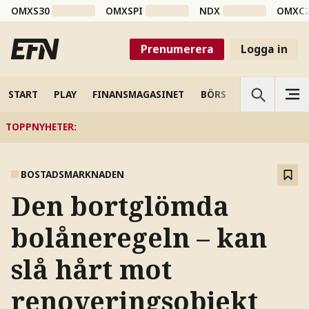
OMXS30
OMXSPI
NDX
OMXC
Prenumerera
Logga in
START
PLAY
FINANSMAGASINET
BÖRS
VETENSKAP
TOPPNYHETER
:
BOSTADSMARKNADEN
Den bortglömda
bolåneregeln – kan
slå hårt mot
renoveringsobjekt