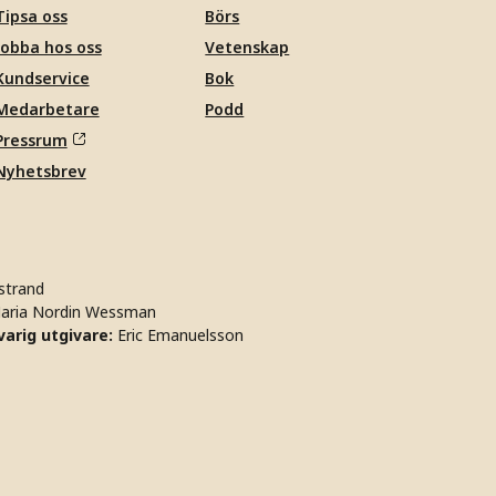
Tipsa oss
Börs
Jobba hos oss
Vetenskap
Kundservice
Bok
Medarbetare
Podd
Pressrum
Nyhetsbrev
strand
aria Nordin Wessman
arig utgivare:
Eric Emanuelsson