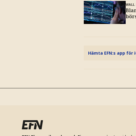
WALL
Bla
bör
Hämta EFN:s app för 