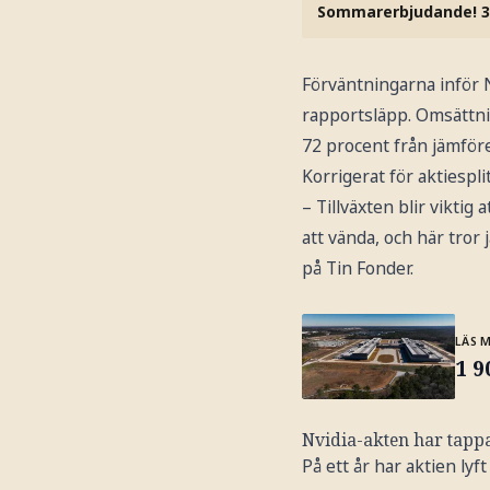
Sommarerbjudande! 3
Förväntningarna inför Nv
rapportsläpp. Omsättning
72 procent från jämförel
Korrigerat för aktiesplit
– Tillväxten blir viktig
att vända, och här tror 
på Tin Fonder.
LÄS 
1 9
Nvidia-akten har tappat
På ett år har aktien ly