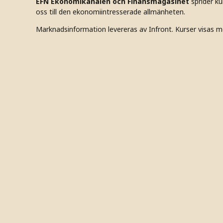
EFN Ekonomikanalen och Finansmagasinet
sprider k
oss till den ekonomiintresserade allmänheten.
Marknadsinformation levereras av Infront. Kurser visas m