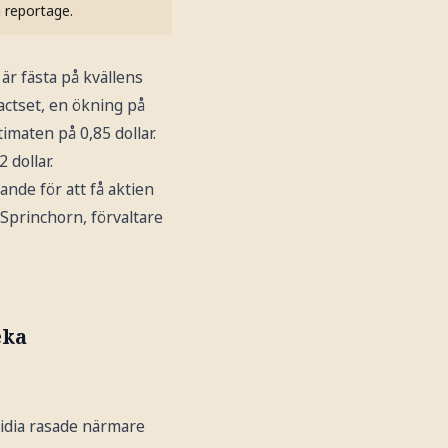
h reportage.
 är fästa på kvällens
Factset, en ökning på
timaten på 0,85 dollar.
 dollar.
rande för att få aktien
k Sprinchorn, förvaltare
eka
vidia rasade närmare