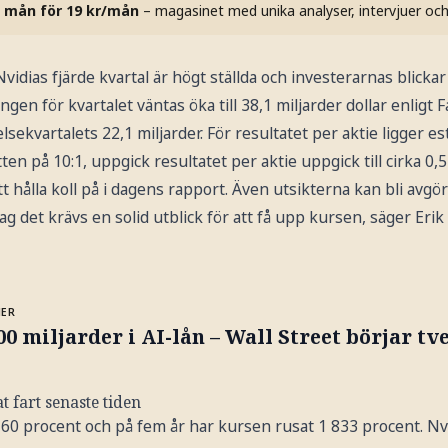
 mån för 19 kr/mån
– magasinet med unika analyser, intervjuer oc
idias fjärde kvartal är högt ställda och investerarnas blickar
en för kvartalet väntas öka till 38,1 miljarder dollar enligt 
sekvartalets 22,1 miljarder. För resultatet per aktie ligger es
ten på 10:1, uppgick resultatet per aktie uppgick till cirka 0,52
 att hålla koll på i dagens rapport. Även utsikterna kan bli avgö
jag det krävs en solid utblick för att få upp kursen, säger Eri
MER
00 miljarder i AI-lån – Wall Street börjar tv
 fart senaste tiden
ft 60 procent och på fem år har kursen rusat 1 833 procent. N