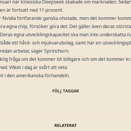
 januari när kinesiska Deepseek skakade om marknaden. Sedan
n är fortsatt ned 11 procent.
 är Nvidia fortfarande ganska ohotade, men det kommer komma
ra egna chip, försöker göra det. Det gäller även deras störs
Deras egna utvecklingskapacitet ska man inte underskatta öv
r både ett hård- och mjukvarubolag, samt har en utvecklings
redan arbetar, säger Sprinchorn.
viktig fråga om det kommer bli billigare och om det kommer k
ed. Vilket i dag är svårt att veta.
nt i den amerikanska förhandeln.
FÖLJ TAGGAR
RELATERAT