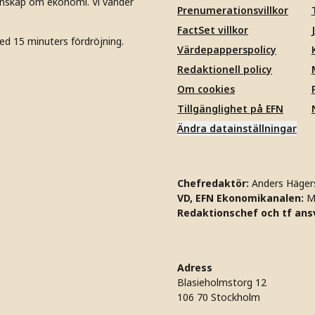
unskap om ekonomi. Vi vänder
Prenumerationsvillkor
FactSet villkor
ed 15 minuters fördröjning.
Värdepapperspolicy
Redaktionell policy
Om cookies
Tillgänglighet på EFN
Ändra datainställningar
Chefredaktör:
Anders Häger
VD, EFN Ekonomikanalen:
M
Redaktionschef och tf ansv
Adress
Blasieholmstorg 12
106 70 Stockholm