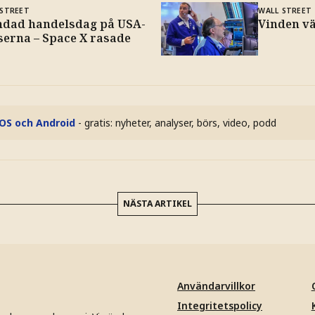
 STREET
WALL STREET
ndad handelsdag på USA-
Vinden vä
serna – Space X rasade
iOS och Android
- gratis: nyheter, analyser, börs, video, podd
NÄSTA ARTIKEL
Användarvillkor
Integritetspolicy