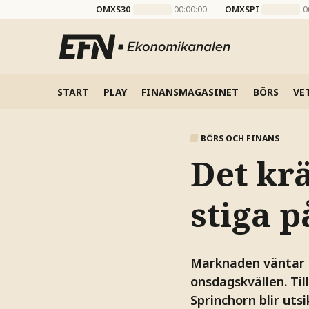
OMXS30
00:00:00
OMXSPI
0
START
PLAY
FINANSMAGASINET
BÖRS
VE
BÖRS OCH FINANS
Det krä
stiga 
Marknaden väntar s
onsdagskvällen. Til
Sprinchorn blir uts