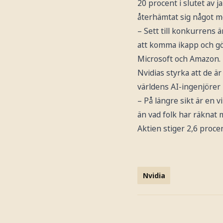
20 procent i slutet av
återhämtat sig något me
– Sett till konkurrens
att komma ikapp och gö
Microsoft och Amazon. 
Nvidias styrka att de ä
världens AI-ingenjörer 
– På längre sikt är en 
än vad folk har räknat m
Aktien stiger 2,6 proce
Nvidia