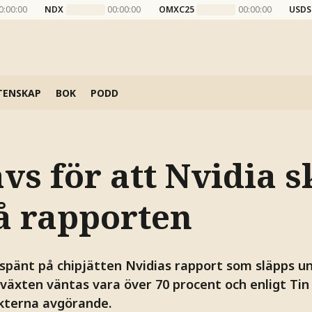
0:00:00
NDX
00:00:00
OMXC25
00:00:00
USDS
TENSKAP
BOK
PODD
vs för att Nvidia s
på rapporten
pänt på chipjätten Nvidias rapport som släpps u
lväxten väntas vara över 70 procent och enligt Tin
ikterna avgörande.