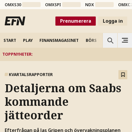
OMXS30
OMXSPI
NDX
OMXC
Prenumerera
Logga in
START
PLAY
FINANSMAGASINET
BÖRS
VETENSKAP
TOPPNYHETER
:
KVARTALSRAPPORTER
Detaljerna om Saabs
kommande
jätteorder
Efterfrågan på Jas Gripen och övervakningsplanen