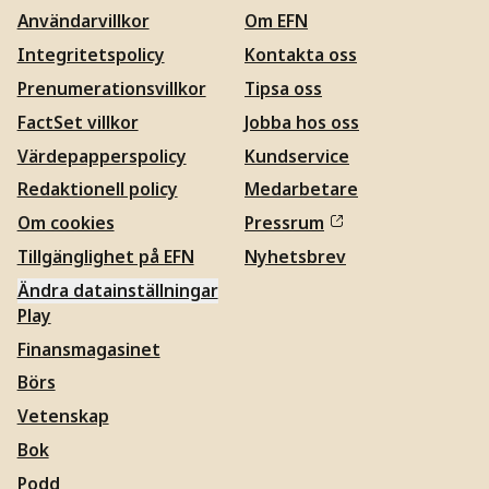
Användarvillkor
Om EFN
Integritetspolicy
Kontakta oss
Prenumerationsvillkor
Tipsa oss
FactSet villkor
Jobba hos oss
Värdepapperspolicy
Kundservice
Redaktionell policy
Medarbetare
Om cookies
Pressrum
Tillgänglighet på EFN
Nyhetsbrev
Ändra datainställningar
Play
Finansmagasinet
Börs
Vetenskap
Bok
Podd