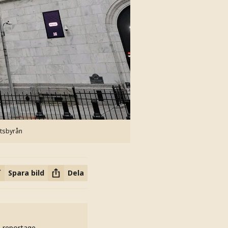
tsbyrån
Spara bild
Dela
h reportage.