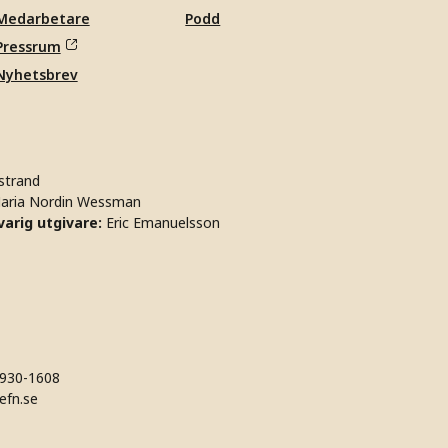
Medarbetare
Podd
Pressrum
Nyhetsbrev
strand
aria Nordin Wessman
arig utgivare:
Eric Emanuelsson
930-1608
efn.se