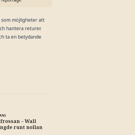
 som möjligheter att
och hantera returer.
och ta en betydande
ANS
hfrossan – Wall
ängde runt nollan