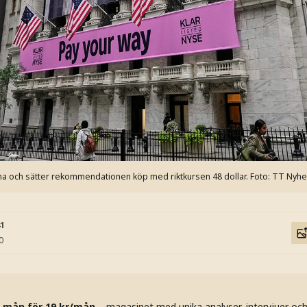
na och sätter rekommendationen köp med riktkursen 48 dollar.
Foto: TT Nyhe
41
0
 mån för 19 kr/mån
– magasinet med unika analyser, intervjuer oc