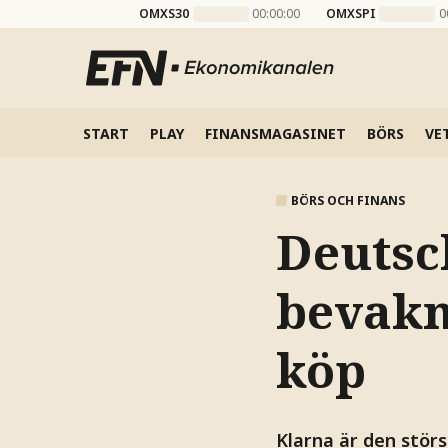
OMXS30
00:00:00
OMXSPI
0
START
PLAY
FINANSMAGASINET
BÖRS
VE
BÖRS OCH FINANS
Deutsc
bevakn
köp
Klarna är den störs