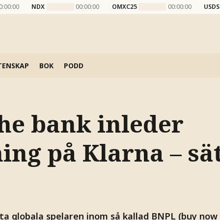
0:00:00
NDX
00:00:00
OMXC25
00:00:00
USDS
TENSKAP
BOK
PODD
he bank inleder
ing på Klarna – sä
ta globala spelaren inom så kallad BNPL (buy now 