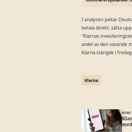
I analysen pekar Deuts
betala direkt, sätta up
"Klarnas investeringste
andel av den växande ma
Klarna stängde i fredags
Klarna
BÖRS 
Kla
med