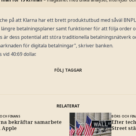
che på att Klarna har ett brett produktutbud med såväl BNPL
p längre betalningsplaner samt funktioner för att följa order 
s är dess potential att störa traditionella betalningsnätverk 
rknaden för digitala betalningar", skriver banken.
 vid 40:69 dollar.
FÖLJ TAGGAR
RELATERAT
OCH FINANS
BÖRS OCH FIN
rna bekräftar samarbete
Efter tec
 Apple
Street st