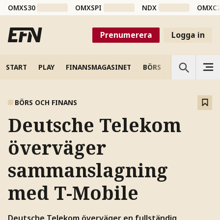
OMXS30
OMXSPI
NDX
OMXC
Prenumerera
Logga in
START
PLAY
FINANSMAGASINET
BÖRS
VETENSKAP
BÖRS OCH FINANS
Deutsche Telekom
överväger
sammanslagning
med T-Mobile
Deutsche Telekom överväger en fullständig