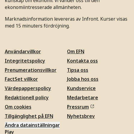
kunskap om ekonomi. Vi vänder oss till den
ekonomiintresserade allmänheten.
Marknadsinformation levereras av Infront. Kurser visas
med 15 minuters fördröjning.
Användarvillkor
Om EFN
Integritetspolicy
Kontakta oss
Prenumerationsvillkor
Tipsa oss
FactSet villkor
Jobba hos oss
Värdepapperspolicy
Kundservice
Redaktionell policy
Medarbetare
Om cookies
Pressrum
Tillgänglighet på EFN
Nyhetsbrev
Ändra datainställningar
Play