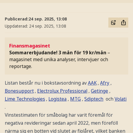
Publicerad:
24 sep. 2025, 13:08
Uppdaterad:
24 sep. 2025, 13:08
Finansmagasinet
Sommarerbjudande! 3 mån för 19 kr/mån
–
magasinet med unika analyser, intervjuer och
reportage.
Listan består nu i bokstavsordning av
AAK
,
Afry
,
Bonesupport
,
Electrolux Professional
,
Getinge
,
Lime Technologies
,
Logistea
,
MTG
,
Sdiptech
och
Volati
.
Vinstestimaten för småbolag har varit föremål för
negativa revideringar sedan april 2022, men föreföll
närma sig en botten vid slutet av fjolåret, vilket banken