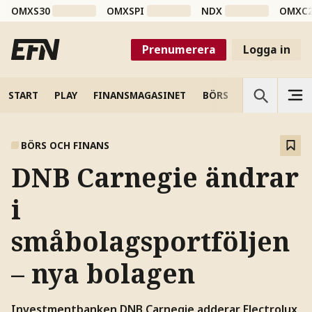
OMXS30
OMXSPI
NDX
OMXC
Prenumerera
Logga in
START
PLAY
FINANSMAGASINET
BÖRS
VETENSKAP
BÖRS OCH FINANS
DNB Carnegie ändrar
i
småbolagsportföljen
– nya bolagen
Investmentbanken DNB Carnegie adderar Electrolux