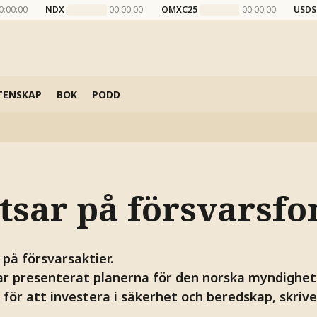
0:00:00
NDX
00:00:00
OMXC25
00:00:00
USDS
TENSKAP
BOK
PODD
tsar på försvarsfo
på försvarsaktier.
r presenterat planerna för den norska myndigheten
e för att investera i säkerhet och beredskap, skriv