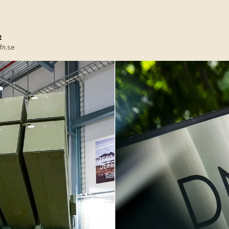
t
fn.se