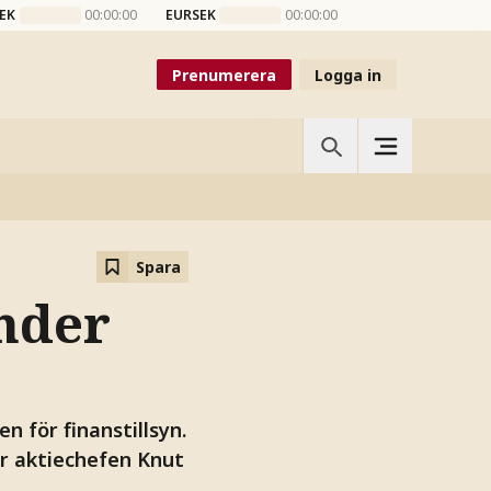
EK
00:00:00
EURSEK
00:00:00
Prenumerera
Logga in
Spara
nder
 för finanstillsyn.
er aktiechefen Knut