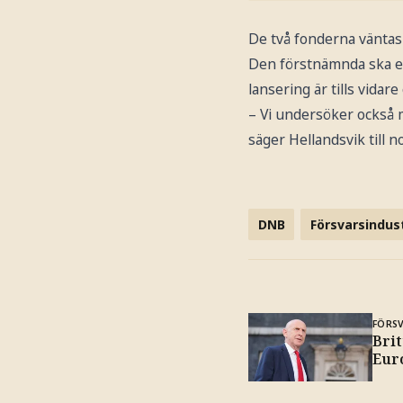
De två fonderna vänta
Den förstnämnda ska enl
lansering är tills vidare 
– Vi undersöker också m
säger Hellandsvik till n
DNB
Försvarsindus
FÖRS
Brit
Eur