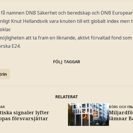
s få namnen DNB Säkerhet och beredskap och DNB European
igt Knut Hellandsvik vara knuten till ett globalt index men 
oklar.
öjligheten att ta fram en liknande, aktivt förvaltad fond so
orska E24.
FÖLJ TAGGAR
trin
RELATERAT
VAR
BÖRS OCH FIN
tiska signaler lyfter
Miljardfö
opas försvarsjättar
lämnar B