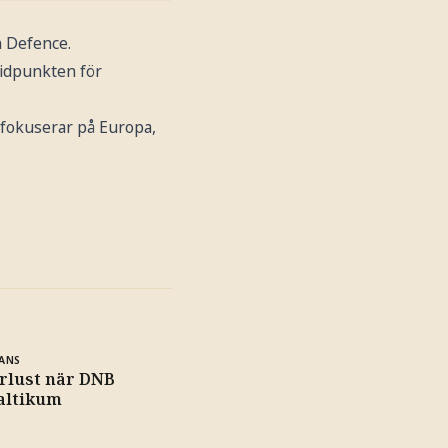
 Defence.
tidpunkten för
m fokuserar på Europa,
ANS
rlust när DNB
altikum