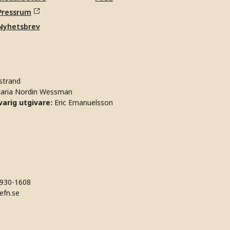
Pressrum
Nyhetsbrev
strand
aria Nordin Wessman
arig utgivare:
Eric Emanuelsson
930-1608
efn.se