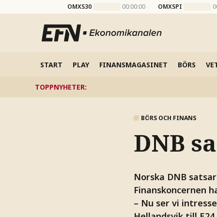
OMXS30
00:00:00
OMXSPI
0
START
PLAY
FINANSMAGASINET
BÖRS
VE
TOPPNYHETER
:
BÖRS OCH FINANS
DNB sa
Norska DNB satsar 
Finanskoncernen ha
– Nu ser vi intress
Hellandsvik till E24.