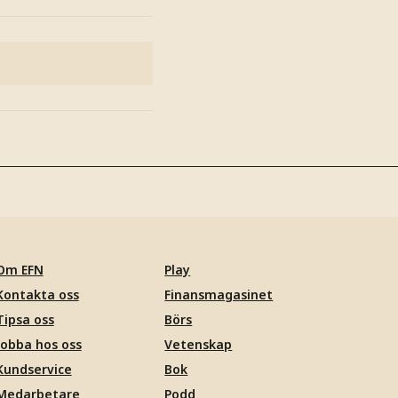
Om EFN
Play
Kontakta oss
Finansmagasinet
Tipsa oss
Börs
Jobba hos oss
Vetenskap
Kundservice
Bok
Medarbetare
Podd