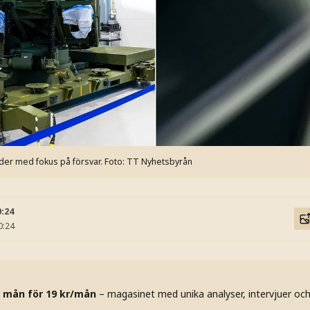
der med fokus på försvar.
Foto: TT Nyhetsbyrån
0:24
0:24
 mån för 19 kr/mån
– magasinet med unika analyser, intervjuer oc