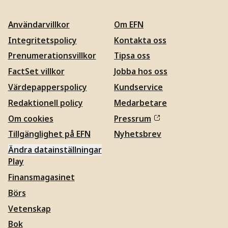
Användarvillkor
Om EFN
Integritetspolicy
Kontakta oss
Prenumerationsvillkor
Tipsa oss
FactSet villkor
Jobba hos oss
Värdepapperspolicy
Kundservice
Redaktionell policy
Medarbetare
Om cookies
Pressrum
Tillgänglighet på EFN
Nyhetsbrev
Ändra datainställningar
Play
Finansmagasinet
Börs
Vetenskap
Bok