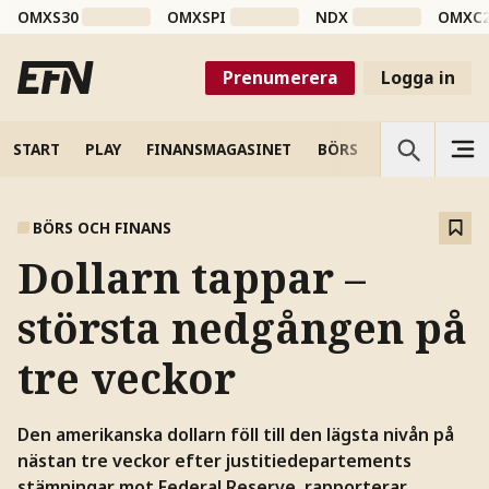
OMXS30
OMXSPI
NDX
OMXC
Prenumerera
Logga in
START
PLAY
FINANSMAGASINET
BÖRS
VETENSKAP
BÖRS OCH FINANS
Dollarn tappar –
största nedgången på
tre veckor
Den amerikanska dollarn föll till den lägsta nivån på
nästan tre veckor efter justitiedepartements
stämningar mot Federal Reserve, rapporterar