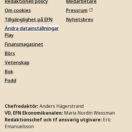
Redaktionell policy
Medarbetare
Om cookies
Pressrum
Tillgänglighet på EFN
Nyhetsbrev
Ändra datainställningar
Play
Finansmagasinet
Börs
Vetenskap
Bok
Podd
Chefredaktör:
Anders Hägerstrand
VD, EFN Ekonomikanalen:
Maria Nordin Wessman
Redaktionschef och tf ansvarig utgivare:
Eric
Emanuelsson