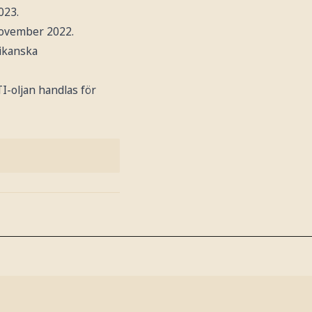
023.
november 2022.
ikanska
TI-oljan handlas för