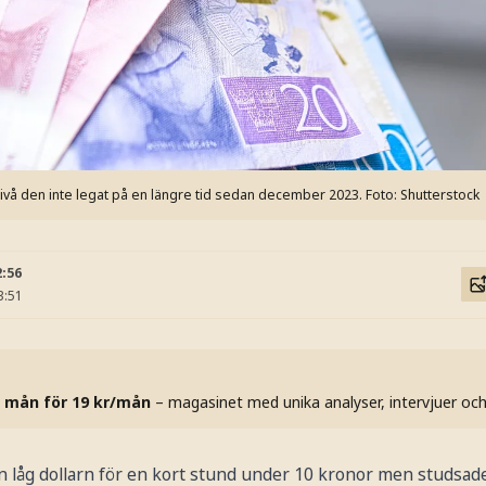
 nivå den inte legat på en längre tid sedan december 2023.
Foto: Shutterstock
2:56
3:51
 mån för 19 kr/mån
– magasinet med unika analyser, intervjuer oc
n låg dollarn för en kort stund under 10 kronor men studsade