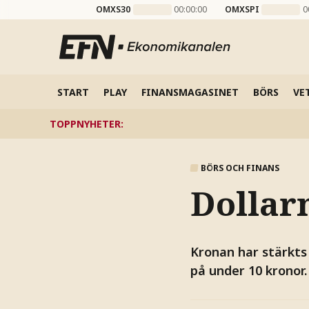
OMXS30
00:00:00
OMXSPI
0
START
PLAY
FINANSMAGASINET
BÖRS
VE
TOPPNYHETER
:
BÖRS OCH FINANS
Dollar
Kronan har stärkts
på under 10 kronor.