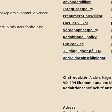
Användarvillkor
Integritetspolicy
unskap om ekonomi. Vi vänder
Prenumerationsvillkor
FactSet villkor
ed 15 minuters fördröjning.
Värdepapperspolicy
Redaktionell policy
Om cookies
Tillgänglighet på EFN
Ändra datainställningar
Chefredaktör:
Anders Häger
VD, EFN Ekonomikanalen:
M
Redaktionschef och tf ansv
Adress