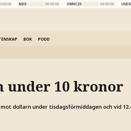
0:00:00
NDX
00:00:00
OMXC25
00:00:00
USDS
TENSKAP
BOK
PODD
n under 10 kronor
 mot dollarn under tisdagsförmiddagen och vid 12.4