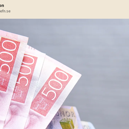
on
efn.se