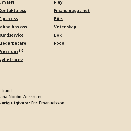
Om EFN
Play
Kontakta oss
Finansmagasinet
Tipsa oss
Börs
Jobba hos oss
Vetenskap
Kundservice
Bok
Medarbetare
Podd
Pressrum
Nyhetsbrev
strand
aria Nordin Wessman
arig utgivare:
Eric Emanuelsson