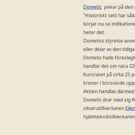
Dometic
pekar på den g
"Historiskt sett har s
börjar nu se indikation
heter det.
Dometics styrelse avser 
eller delar av den tidig
Dometic hade föreslagit
handlar det om nära 320
Kursraset på cirka 25 p
kronor i börsvärde upp 
Aktien handlas därmed 
Dometic drar med sig f
vitvarutillverkaren
Elec
hjälmtekniktillverkare