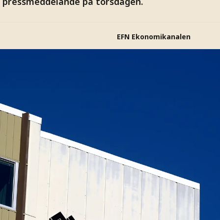
t pressmeddelande på torsdagen.
EFN Ekonomikanalen