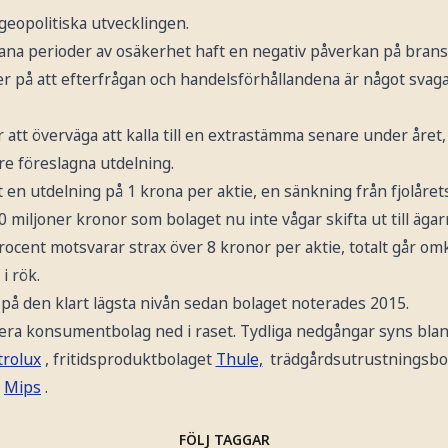
eopolitiska utvecklingen.
ådana perioder av osäkerhet haft en negativ påverkan på bran
er på att efterfrågan och handelsförhållandena är något svaga
att överväga att kalla till en extrastämma senare under året, 
are föreslagna utdelning.
 en utdelning på 1 krona per aktie, en sänkning från fjolårets
 miljoner kronor som bolaget nu inte vågar skifta ut till ägar
rocent motsvarar strax över 8 kronor per aktie, totalt går omk
i rök.
på den klart lägsta nivån sedan bolaget noterades 2015.
lera konsumentbolag ned i raset. Tydliga nedgångar syns blan
trolux
, fritidsproduktbolaget
Thule,
trädgårdsutrustningsbo
n
Mips
.
FÖLJ TAGGAR