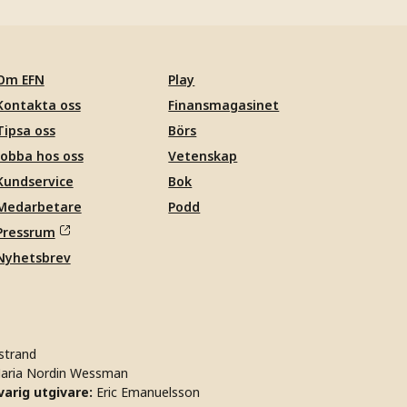
Om EFN
Play
Kontakta oss
Finansmagasinet
Tipsa oss
Börs
Jobba hos oss
Vetenskap
Kundservice
Bok
Medarbetare
Podd
Pressrum
Nyhetsbrev
strand
aria Nordin Wessman
arig utgivare:
Eric Emanuelsson