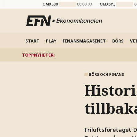
OMXS30
00:00:00
OMXSPI
0
START
PLAY
FINANSMAGASINET
BÖRS
VE
TOPPNYHETER
:
BÖRS OCH FINANS
Histor
tillba
Friluftsföretaget D