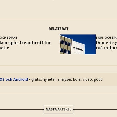
RELATERAT
OCH FINANS
BÖRS OCH FIN
ken spår trendbrott för
Dometic 
etic
två milja
iOS och Android
- gratis: nyheter, analyser, börs, video, podd
NÄSTA ARTIKEL