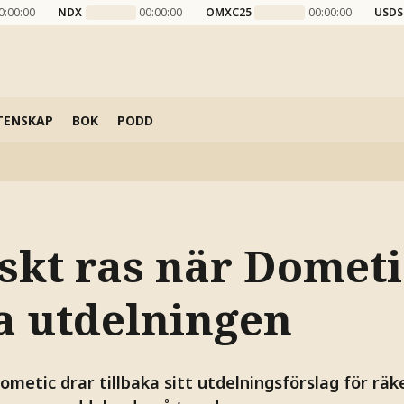
0:00:00
NDX
00:00:00
OMXC25
00:00:00
USDS
TENSKAP
BOK
PODD
iskt ras när Dometi
ka utdelningen
ometic drar tillbaka sitt utdelningsförslag för rä