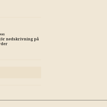
ANS
gör nedskrivning på
rder