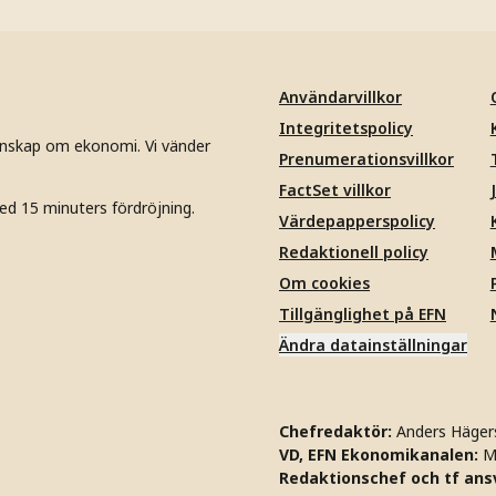
Användarvillkor
Integritetspolicy
unskap om ekonomi. Vi vänder
Prenumerationsvillkor
FactSet villkor
ed 15 minuters fördröjning.
Värdepapperspolicy
Redaktionell policy
Om cookies
Tillgänglighet på EFN
Ändra datainställningar
Chefredaktör:
Anders Häger
VD, EFN Ekonomikanalen:
M
Redaktionschef och tf ansv