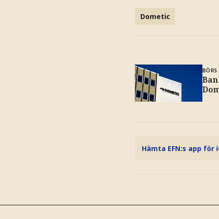
Dometic
BÖRS 
Ban
Dom
Hämta EFN:s app för 