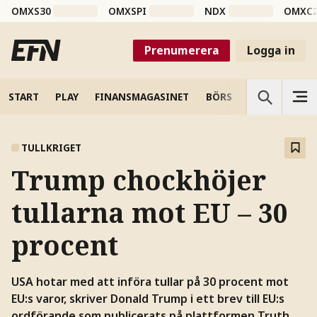
OMXS30
OMXSPI
NDX
OMXC
Prenumerera
Logga in
START
PLAY
FINANSMAGASINET
BÖRS
VETENSKAP
TULLKRIGET
Trump chockhöjer
tullarna mot EU – 30
procent
USA hotar med att införa tullar på 30 procent mot
EU:s varor, skriver Donald Trump i ett brev till EU:s
ordförande som publicerats på plattformen Truth