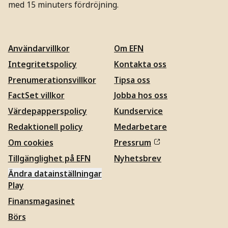
med 15 minuters fördröjning.
Användarvillkor
Om EFN
Integritetspolicy
Kontakta oss
Prenumerationsvillkor
Tipsa oss
FactSet villkor
Jobba hos oss
Värdepapperspolicy
Kundservice
Redaktionell policy
Medarbetare
Om cookies
Pressrum
Tillgänglighet på EFN
Nyhetsbrev
Ändra datainställningar
Play
Finansmagasinet
Börs