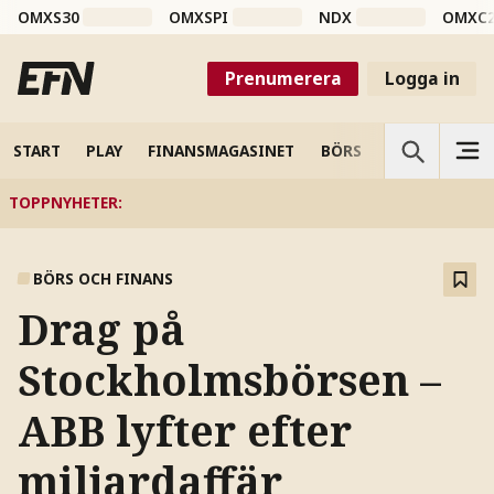
OMXS30
OMXSPI
NDX
OMXC
Prenumerera
Logga in
START
PLAY
FINANSMAGASINET
BÖRS
VETENSKAP
TOPPNYHETER
:
BÖRS OCH FINANS
Drag på
Stockholmsbörsen –
ABB lyfter efter
miljardaffär