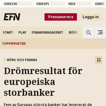
OMXS30
OMXSPI
NDX
OMXC
Prenumerera
Logga in
START
PLAY
FINANSMAGASINET
BÖRS
VETENSKAP
TOPPNYHETER
:
BÖRS OCH FINANS
Drömresultat för
europeiska
storbanker
Fem av Europas största banker har levererat de