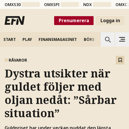
OMXS30
OMXSPI
NDX
OMXC
Prenumerera
Logga in
START
PLAY
FINANSMAGASINET
BÖRS
VETENSKAP
RÅVAROR
Dystra utsikter när
guldet följer med
oljan nedåt: ”Sårbar
situation”
Guldpriset har under veckan nuddat den lägsta