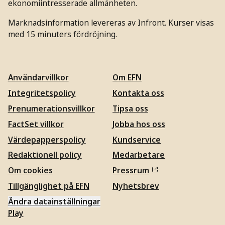
ekonomiintresserade allmänheten.
Marknadsinformation levereras av Infront. Kurser visas
med 15 minuters fördröjning.
Användarvillkor
Om EFN
Integritetspolicy
Kontakta oss
Prenumerationsvillkor
Tipsa oss
FactSet villkor
Jobba hos oss
Värdepapperspolicy
Kundservice
Redaktionell policy
Medarbetare
Om cookies
Pressrum
Tillgänglighet på EFN
Nyhetsbrev
Ändra datainställningar
Play