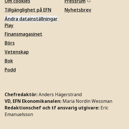
Om cookies
Pressrum
Tillgänglighet på EFN
Nyhetsbrev
Ändra datainställningar
Play
Finansmagasinet
Börs
Vetenskap
Bok
Podd
Chefredaktör:
Anders Hägerstrand
VD, EFN Ekonomikanalen:
Maria Nordin Wessman
Redaktionschef och tf ansvarig utgivare:
Eric
Emanuelsson