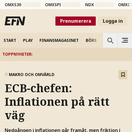
OMXS30
OMXSPI
NDX
OMXC
Prenumerera
Logga in
START
PLAY
FINANSMAGASINET
BÖRS
VETENSKAP
TOPPNYHETER
:
MAKRO OCH OMVÄRLD
ECB-chefen:
Inflationen på rätt
väg
Nedgången i inflationen går framåt, men friktion i