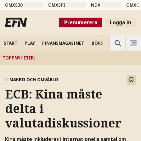
OMXS30
OMXSPI
NDX
OMXC
Prenumerera
Logga in
START
PLAY
FINANSMAGASINET
BÖRS
VETENSKAP
TOPPNYHETER
:
MAKRO OCH OMVÄRLD
ECB: Kina måste
delta i
valutadiskussioner
Kina måste inkluderas i internationella samtal om