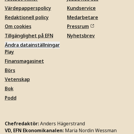
Värdepapperspolicy
Kundservice
Redaktionell policy
Medarbetare
Om cookies
Pressrum
Tillgänglighet på EFN
Nyhetsbrev
Ändra datainställningar
Play
Finansmagasinet
Börs
Vetenskap
Bok
Podd
Chefredaktör:
Anders Hägerstrand
VD, EFN Ekonomikanalen:
Maria Nordin Wessman