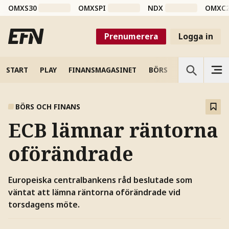
OMXS30
OMXSPI
NDX
OMXC
Prenumerera
Logga in
START
PLAY
FINANSMAGASINET
BÖRS
VETENSKAP
BÖRS OCH FINANS
ECB lämnar räntorna
oförändrade
Europeiska centralbankens råd beslutade som
väntat att lämna räntorna oförändrade vid
torsdagens möte.