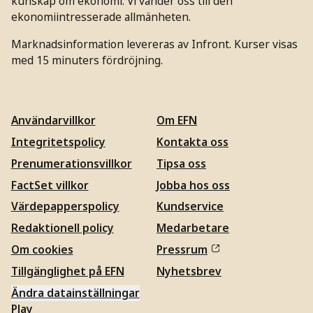
kunskap om ekonomi. Vi vänder oss till den
ekonomiintresserade allmänheten.
Marknadsinformation levereras av Infront. Kurser visas
med 15 minuters fördröjning.
Användarvillkor
Om EFN
Integritetspolicy
Kontakta oss
Prenumerationsvillkor
Tipsa oss
FactSet villkor
Jobba hos oss
Värdepapperspolicy
Kundservice
Redaktionell policy
Medarbetare
Om cookies
Pressrum
Tillgänglighet på EFN
Nyhetsbrev
Ändra datainställningar
Play