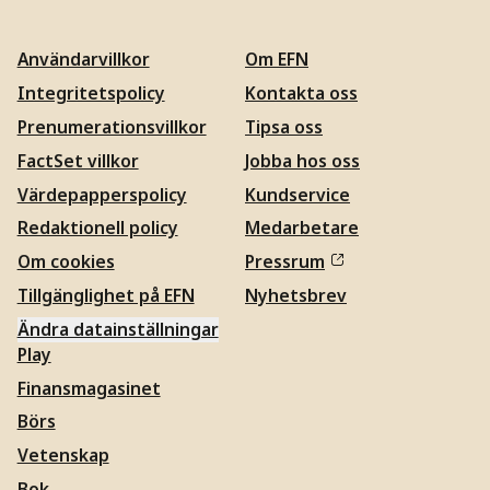
Användarvillkor
Om EFN
Integritetspolicy
Kontakta oss
Prenumerationsvillkor
Tipsa oss
FactSet villkor
Jobba hos oss
Värdepapperspolicy
Kundservice
Redaktionell policy
Medarbetare
Om cookies
Pressrum
Tillgänglighet på EFN
Nyhetsbrev
Ändra datainställningar
Play
Finansmagasinet
Börs
Vetenskap
Bok