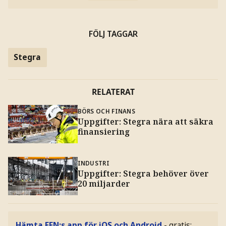
FÖLJ TAGGAR
Stegra
RELATERAT
BÖRS OCH FINANS
Uppgifter: Stegra nära att säkra
finansiering
INDUSTRI
Uppgifter: Stegra behöver över
20 miljarder
Hämta EFN:s app för iOS och Android
- gratis: