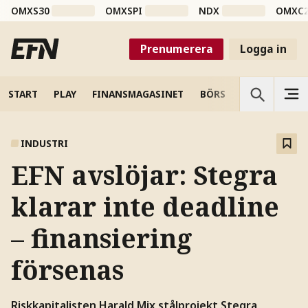
OMXS30
OMXSPI
NDX
OMXC
Prenumerera
Logga in
START
PLAY
FINANSMAGASINET
BÖRS
VETENSKAP
INDUSTRI
EFN avslöjar: Stegra
klarar inte deadline
– finansiering
försenas
Riskkapitalisten Harald Mix stålprojekt Stegra