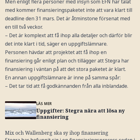
Men enligt flera personer med insyn som EFN har talat
med kommer finansieringspaketet inte att vara klart till
deadline den 31 mars. Det är åtminstone försenat med
en till två veckor.
– Det är komplext att få ihop alla detaljer och därför blir
det inte klart i tid, säger en uppgiftslämnare.
Personen hävdar att projektet att få ihop en
finansiering går enligt plan och tillägger att Stegra har
finansiering i väntan på att det stora paketet är klart.
En annan uppgiftslämnare är inne på samma spår:
– Det tar tid att få godkännanden från alla inblandade.
LÄS MER
Uppgifter: Stegra nära att lösa ny
finansiering
Mix och Wallenberg ska sy ihop finansering
Stegra har befunnit sig i en finansieringsprocess sedan i