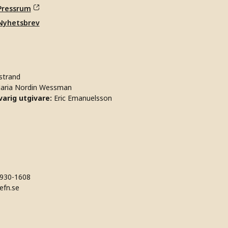
Pressrum
Nyhetsbrev
strand
aria Nordin Wessman
arig utgivare:
Eric Emanuelsson
930-1608
efn.se