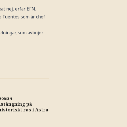
at nej, erfar EFN.
lo Fuentes som är chef
elningar, som avböjer
BÖRSEN
dstängning på
historiskt ras i Astra