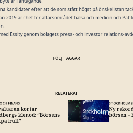
byte är i antågande.
rna kandidater efter att de som stått högst på önskelistan tack
an 2019 är chef för affärsområdet hälsa och medicin och Pab
en.
 med Essity genom bolagets press- och investor relations-avd
FÖLJ TAGGAR
RELATERAT
OCH FINANS
STOCKHOLMS
valtaren kortar
Ny rekor
dbergs klenod: ”Börsens
börsen – 
dpatrull”