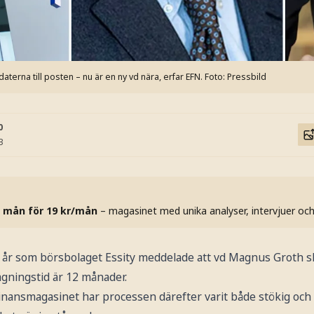
aterna till posten – nu är en ny vd nära, erfar EFN.
Foto: Pressbild
0
3
 mån för 19 kr/mån
– magasinet med unika analyser, intervjuer oc
i år som börsbolaget Essity meddelade att vd Magnus Groth sk
gningstid är 12 månader.
 Finansmagasinet har processen därefter varit både stökig och