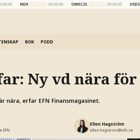
0:00:00
NDX
00:00:00
OMXC25
00:00:00
USDS
TENSKAP
BOK
PODD
ar: Ny vd nära för
 är nära, erfar EFN Finansmagasinet.
Ellen Hagström
se
EFN
ellen.hagstrom@efn.se