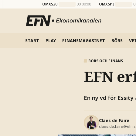
OMXS30
00:00:00
OMXSPI
0
START
PLAY
FINANSMAGASINET
BÖRS
VE
BÖRS OCH FINANS
EFN erf
En ny vd för Essity
Claes de Faire
claes.de.faire@efn.