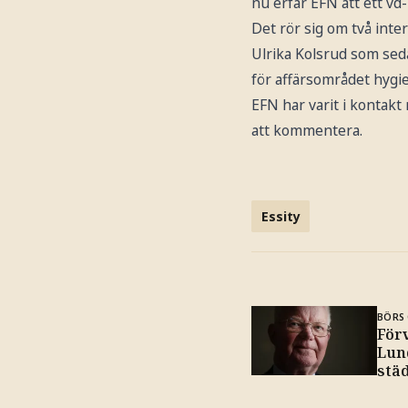
nu erfar EFN att ett vd-
Det rör sig om två inte
Ulrika Kolsrud som sed
för affärsområdet hygi
EFN har varit i kontakt
att kommentera.
Essity
BÖRS 
För
Lun
stä