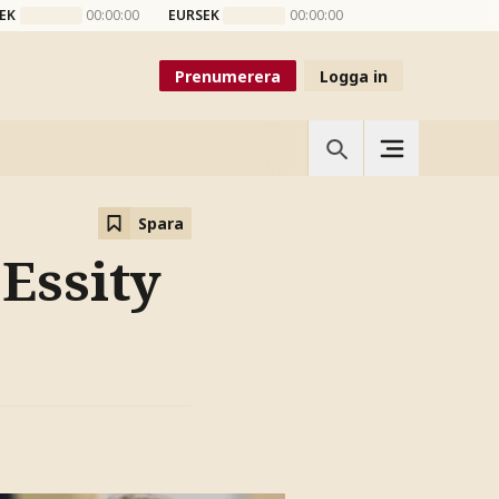
EK
00:00:00
EURSEK
00:00:00
Prenumerera
Logga in
Spara
 Essity