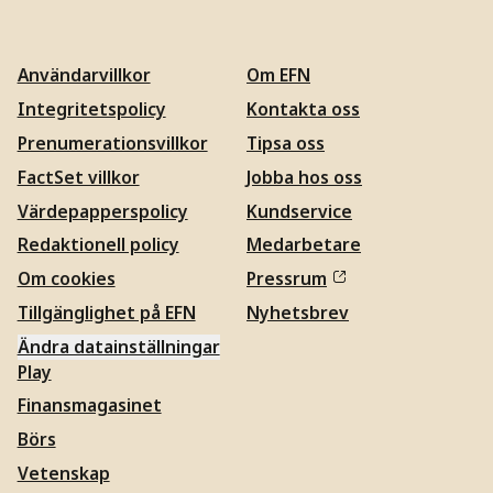
Användarvillkor
Om EFN
Integritetspolicy
Kontakta oss
Prenumerationsvillkor
Tipsa oss
FactSet villkor
Jobba hos oss
Värdepapperspolicy
Kundservice
Redaktionell policy
Medarbetare
Om cookies
Pressrum
Tillgänglighet på EFN
Nyhetsbrev
Ändra datainställningar
Play
Finansmagasinet
Börs
Vetenskap