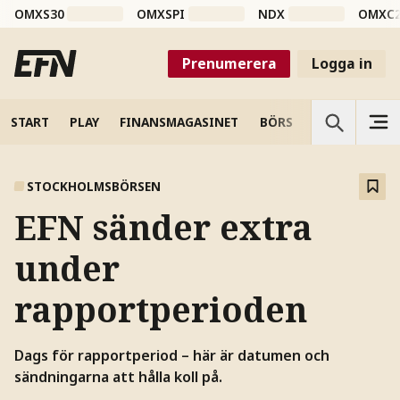
OMXS30
OMXSPI
NDX
OMXC
Prenumerera
Logga in
START
PLAY
FINANSMAGASINET
BÖRS
VETENSKAP
STOCKHOLMSBÖRSEN
EFN sänder extra
under
rapportperioden
Dags för rapportperiod – här är datumen och
sändningarna att hålla koll på.