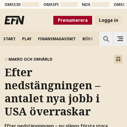
OMXS30
OMXSPI
NDX
OMXC
Prenumerera
Logga in
START
PLAY
FINANSMAGASINET
BÖRS
VETENSKAP
MAKRO OCH OMVÄRLD
Efter
nedstängningen –
antalet nya jobb i
USA överraskar
Efter nedstängningen – nu släpps första stora