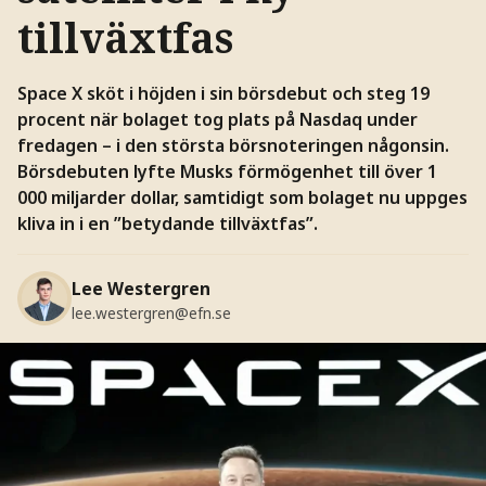
tillväxtfas
Space X sköt i höjden i sin börsdebut och steg 19
procent när bolaget tog plats på Nasdaq under
fredagen – i den största börsnoteringen någonsin.
Börsdebuten lyfte Musks förmögenhet till över 1
000 miljarder dollar, samtidigt som bolaget nu uppges
kliva in i en ”betydande tillväxtfas”.
Lee Westergren
lee.westergren@efn.se