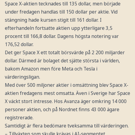
Space X-aktien tecknades till 135 dollar, men började
under fredagen handlas till 150 dollar per aktie. Vid
stängning hade kursen stigit till 161 dollar. I
efterhandeln fortsatte aktien upp ytterligare 3,5
procent till 166,8 dollar. Dagens högsta notering var
176,52 dollar.
Det ger Space X ett totalt börsvärde på 2 200 miljarder
dollar. Därmed är bolaget det sjätte största i världen,
bakom Amazon men före Meta och Tesla i
värderingsligan.
Med över 500 miljoner aktier i omsättning blev Space X-
aktien fredagens mest omsatta. Även i Sverige har Space
X väckt stort intresse. Hos Avanza äger omkring 14 000
personer aktien, och på Nordnet finns 43 000 ägare
registrerade.
Samtidigt är flera bedömare tveksamma till värderingen.
– Tillväxten som skulle krävas i AI-segmentet,