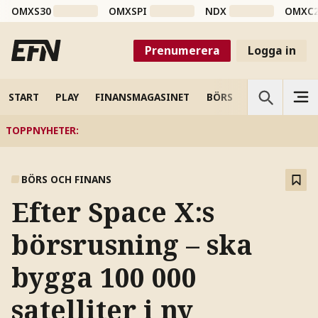
OMXS30
OMXSPI
NDX
OMXC
Prenumerera
Logga in
START
PLAY
FINANSMAGASINET
BÖRS
VETENSKAP
TOPPNYHETER
:
BÖRS OCH FINANS
Efter Space X:s
börsrusning – ska
bygga 100 000
satelliter i ny