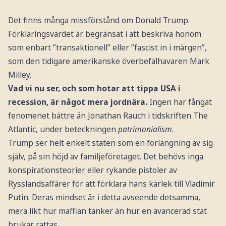
Det finns många missförstånd om Donald Trump.
Förklaringsvärdet är begränsat i att beskriva honom
som enbart ”transaktionell” eller ”fascist in i märgen”,
som den tidigare amerikanske överbefälhavaren Mark
Milley.
Vad vi nu ser, och som hotar att tippa USA i
recession, är något mera jordnära.
Ingen har fångat
fenomenet bättre än Jonathan Rauch i tidskriften The
Atlantic, under beteckningen
patrimonialism
.
Trump ser helt enkelt staten som en förlängning av sig
själv, på sin höjd av familjeföretaget. Det behövs inga
konspirationsteorier eller rykande pistoler av
Rysslandsaffärer för att förklara hans kärlek till Vladimir
Putin. Deras mindset är i detta avseende detsamma,
mera likt hur maffian tänker än hur en avancerad stat
brukar rattas.