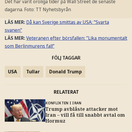
Det har varit oroliga tider på Wall Street de senaste
dagarna.
Foto: TT Nyhetsbyrån
LÄS MER:
Då kan Sverige smittas av USA: ”Svarta
svanen”
LÄS MER:
Veteranen efter börsfallen: ”Lika monumentalt
som Berlinmurens fall”
FÖLJ TAGGAR
USA
Tullar
Donald Trump
RELATERAT
KONFLIKTEN I IRAN
Trump avblåste attacker mot
Iran – vill få till snabbt avtal om
Hormuz