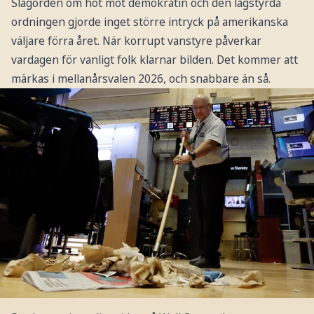
Slagorden om hot mot demokratin och den lagstyrda
ordningen gjorde inget större intryck på amerikanska
väljare förra året. När korrupt vanstyre påverkar
vardagen för vanligt folk klarnar bilden. Det kommer att
märkas i mellanårsvalen 2026, och snabbare än så.