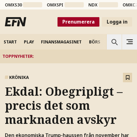
OMXS30
OMXSPI
NDX
OMXC
Prenumerera
Logga in
START
PLAY
FINANSMAGASINET
BÖRS
VETENSKAP
TOPPNYHETER
:
KRÖNIKA
Ekdal: Obegripligt –
precis det som
marknaden avskyr
Den ekonomiska Trump-haussen från november har