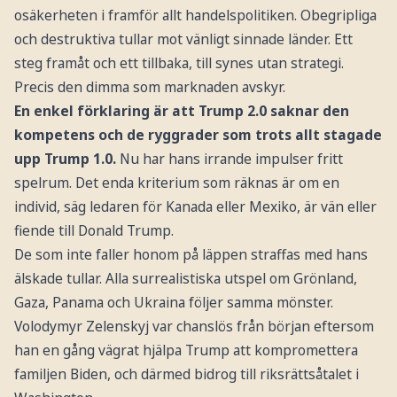
osäkerheten i framför allt handelspolitiken. Obegripliga
och destruktiva tullar mot vänligt sinnade länder. Ett
steg framåt och ett tillbaka, till synes utan strategi.
Precis den dimma som marknaden avskyr.
En enkel förklaring är att Trump 2.0 saknar den
kompetens och de ryggrader som trots allt stagade
upp Trump 1.0.
Nu har hans irrande impulser fritt
spelrum. Det enda kriterium som räknas är om en
individ, säg ledaren för Kanada eller Mexiko, är vän eller
fiende till Donald Trump.
De som inte faller honom på läppen straffas med hans
älskade tullar. Alla surrealistiska utspel om Grönland,
Gaza, Panama och Ukraina följer samma mönster.
Volodymyr Zelenskyj var chanslös från början eftersom
han en gång vägrat hjälpa Trump att kompromettera
familjen Biden, och därmed bidrog till riksrättsåtalet i