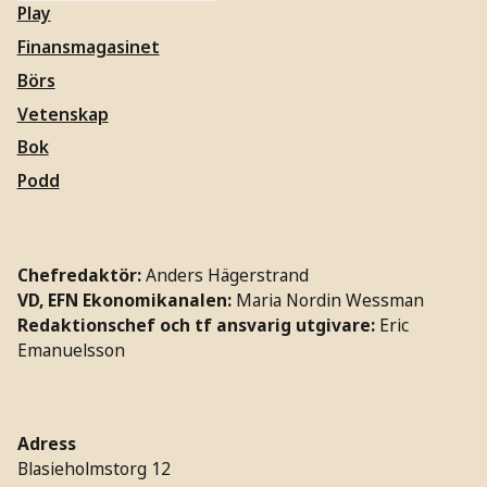
Play
Finansmagasinet
Börs
Vetenskap
Bok
Podd
Chefredaktör:
Anders Hägerstrand
VD, EFN Ekonomikanalen:
Maria Nordin Wessman
Redaktionschef och tf ansvarig utgivare:
Eric
Emanuelsson
Adress
Blasieholmstorg 12