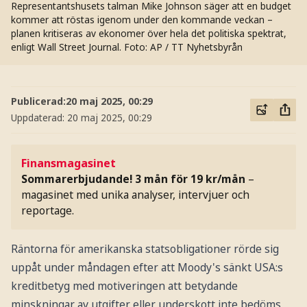
Representantshusets talman Mike Johnson säger att en budget
kommer att röstas igenom under den kommande veckan –
planen kritiseras av ekonomer över hela det politiska spektrat,
enligt Wall Street Journal.
Foto: AP / TT Nyhetsbyrån
Publicerad:
20 maj 2025, 00:29
Uppdaterad:
20 maj 2025, 00:29
Finansmagasinet
Sommarerbjudande! 3 mån för 19 kr/mån
–
magasinet med unika analyser, intervjuer och
reportage.
Räntorna för amerikanska statsobligationer rörde sig
uppåt under måndagen efter att Moody's sänkt USA:s
kreditbetyg med motiveringen att betydande
minskningar av utgifter eller underskott inte bedöms