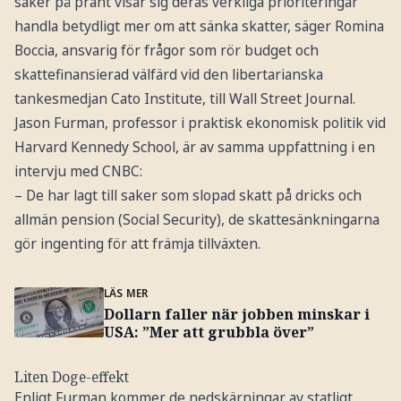
saker på pränt visar sig deras verkliga prioriteringar
handla betydligt mer om att sänka skatter, säger Romina
Boccia, ansvarig för frågor som rör budget och
skattefinansierad välfärd vid den libertarianska
tankesmedjan Cato Institute, till Wall Street Journal.
Jason Furman, professor i praktisk ekonomisk politik vid
Harvard Kennedy School, är av samma uppfattning i en
intervju med CNBC:
– De har lagt till saker som slopad skatt på dricks och
allmän pension (Social Security), de skattesänkningarna
gör ingenting för att främja tillväxten.
LÄS MER
Dollarn faller när jobben minskar i
USA: ”Mer att grubbla över”
Liten Doge-effekt
Enligt Furman kommer de nedskärningar av statligt