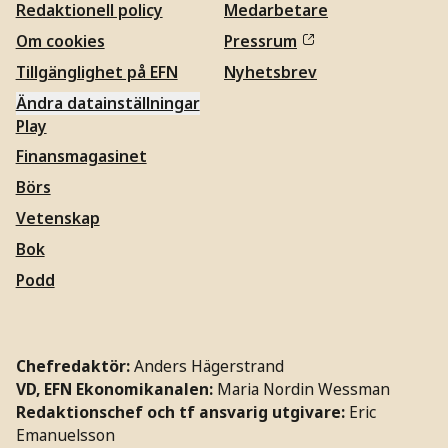
Redaktionell policy
Medarbetare
Om cookies
Pressrum
Tillgänglighet på EFN
Nyhetsbrev
Ändra datainställningar
Play
Finansmagasinet
Börs
Vetenskap
Bok
Podd
Chefredaktör:
Anders Hägerstrand
VD, EFN Ekonomikanalen:
Maria Nordin Wessman
Redaktionschef och tf ansvarig utgivare:
Eric
Emanuelsson