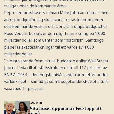
troliga under de kommande åren.
Representantshusets talman Mike Johnson räknar med
att ett budgetförslag ska kunna röstas igenom under
den kommande veckan och Donald Trumps budgetchef
Russ Vought beskriver den utgiftsminskning på 1 600
miljarder dollar som väntar som "historisk". Samtidigt
planeras skattesänkningar till ett värde av 4 000
miljarder dollar.
I sin nuvarande form skulle budgeten enligt Wall Street
Journal leda till att statsskulden ökar till 117 procent av
BNP år 2034 – den högsta nivån sedan åren efter andra
världskriget – samtidigt som budgetunderskottet skulle
växa med 13 procent.
LÄS MER
Vita huset uppmanar Fed-topp att
avgå