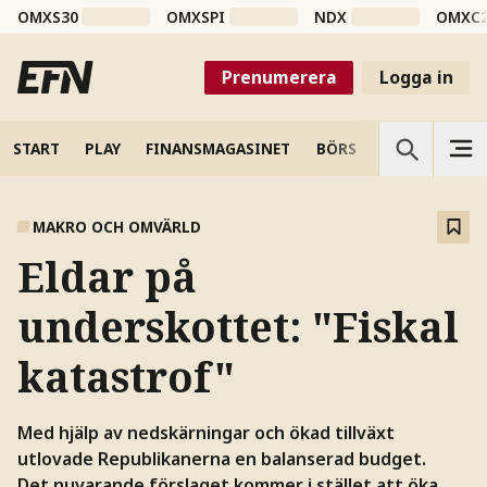
OMXS30
OMXSPI
NDX
OMXC
Prenumerera
Logga in
START
PLAY
FINANSMAGASINET
BÖRS
VETENSKAP
MAKRO OCH OMVÄRLD
Eldar på
underskottet: "Fiskal
katastrof"
Med hjälp av nedskärningar och ökad tillväxt
utlovade Republikanerna en balanserad budget.
Det nuvarande förslaget kommer i stället att öka