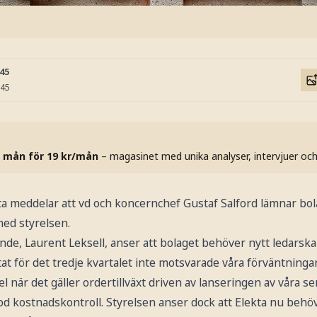
:45
:45
 mån för 19 kr/mån
– magasinet med unika analyser, intervjuer oc
ta meddelar att vd och koncernchef Gustaf Salford lämnar bo
ed styrelsen.
nde, Laurent Leksell, anser att bolaget behöver nytt ledarska
at för det tredje kvartalet inte motsvarade våra förväntningar
el när det gäller ordertillväxt driven av lanseringen av våra s
od kostnadskontroll. Styrelsen anser dock att Elekta nu behöv