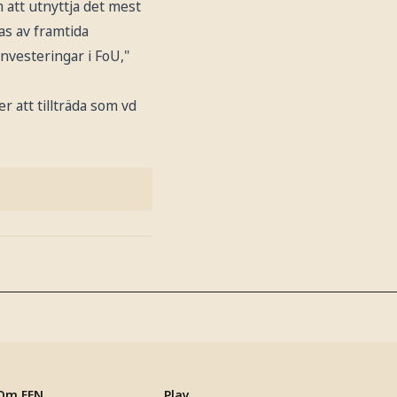
 att utnyttja det mest
as av framtida
nvesteringar i FoU,"
 att tillträda som vd
Om EFN
Play