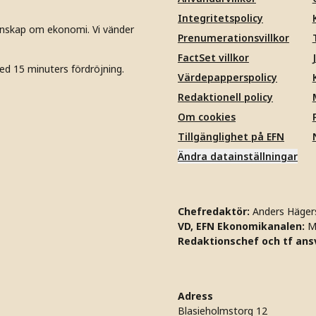
Integritetspolicy
unskap om ekonomi. Vi vänder
Prenumerationsvillkor
FactSet villkor
ed 15 minuters fördröjning.
Värdepapperspolicy
Redaktionell policy
Om cookies
Tillgänglighet på EFN
Ändra datainställningar
Chefredaktör:
Anders Häger
VD, EFN Ekonomikanalen:
M
Redaktionschef och tf ansv
Adress
Blasieholmstorg 12