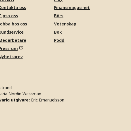
Kontakta oss
Finansmagasinet
Tipsa oss
Börs
Jobba hos oss
Vetenskap
Kundservice
Bok
Medarbetare
Podd
Pressrum
Nyhetsbrev
strand
aria Nordin Wessman
arig utgivare:
Eric Emanuelsson