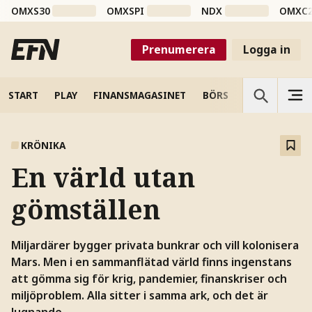
OMXS30
OMXSPI
NDX
OMXC
Prenumerera
Logga in
START
PLAY
FINANSMAGASINET
BÖRS
VETENSKAP
KRÖNIKA
En värld utan
gömställen
Miljardärer bygger privata bunkrar och vill kolonisera
Mars. Men i en sammanflätad värld finns ingenstans
att gömma sig för krig, pandemier, finanskriser och
miljöproblem. Alla sitter i samma ark, och det är
lugnande.