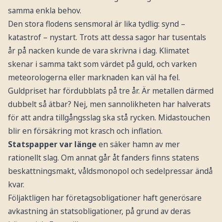
samma enkla behov.
Den stora flodens sensmoral är lika tydlig: synd –
katastrof – nystart. Trots att dessa sagor har tusentals
år på nacken kunde de vara skrivna i dag. Klimatet
skenar i samma takt som värdet på guld, och varken
meteorologerna eller marknaden kan väl ha fel.
Guldpriset har fördubblats på tre år. Är metallen därmed
dubbelt så ätbar? Nej, men sannolikheten har halverats
för att andra tillgångsslag ska stå rycken. Midastouchen
blir en försäkring mot krasch och inflation.
Statspapper var länge
en säker hamn av mer
rationellt slag. Om annat går åt fanders finns statens
beskattningsmakt, våldsmonopol och sedelpressar ändå
kvar.
Följaktligen har företagsobligationer haft generösare
avkastning än statsobligationer, på grund av deras