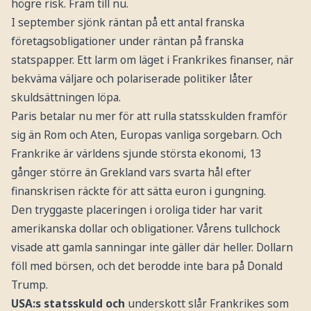
högre risk. Fram till nu.
I september sjönk räntan på ett antal franska
företagsobligationer under räntan på franska
statspapper. Ett larm om läget i Frankrikes finanser, när
bekväma väljare och polariserade politiker låter
skuldsättningen löpa.
Paris betalar nu mer för att rulla statsskulden framför
sig än Rom och Aten, Europas vanliga sorgebarn. Och
Frankrike är världens sjunde största ekonomi, 13
gånger större än Grekland vars svarta hål efter
finanskrisen räckte för att sätta euron i gungning.
Den tryggaste placeringen i oroliga tider har varit
amerikanska dollar och obligationer. Vårens tullchock
visade att gamla sanningar inte gäller där heller. Dollarn
föll med börsen, och det berodde inte bara på Donald
Trump.
USA:s statsskuld och
underskott slår Frankrikes som