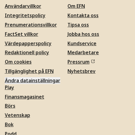
Användarvillkor
Om EFN
Integritetspolicy
Kontakta oss
Prenumerationsvillkor
Tipsa oss
FactSet villkor
Jobba hos oss
Värdepapperspolicy
Kundservice
Redaktionell policy
Medarbetare
Om cookies
Pressrum
Tillgänglighet på EFN
Nyhetsbrev
Ändra datainställningar
Play
Finansmagasinet
Börs
Vetenskap
Bok
Podd