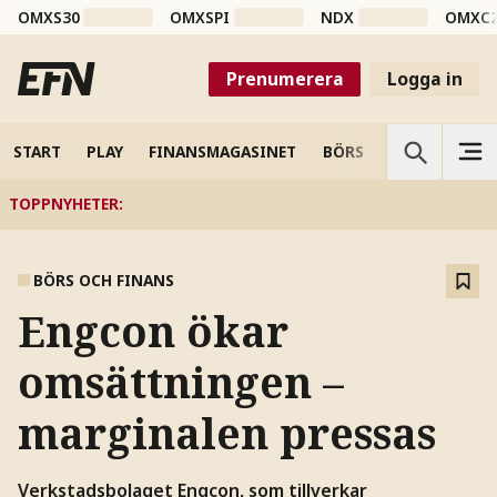
OMXS30
OMXSPI
NDX
OMXC
Prenumerera
Logga in
START
PLAY
FINANSMAGASINET
BÖRS
VETENSKAP
TOPPNYHETER
:
BÖRS OCH FINANS
Engcon ökar
omsättningen –
marginalen pressas
Verkstadsbolaget Engcon, som tillverkar