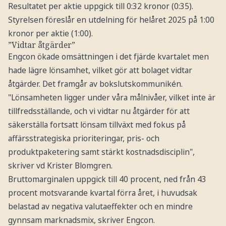
Resultatet per aktie uppgick till 0:32 kronor (0:35).
Styrelsen föreslår en utdelning för helåret 2025 på 1:00
kronor per aktie (1:00).
”Vidtar åtgärder”
Engcon ökade omsättningen i det fjärde kvartalet men
hade lägre lönsamhet, vilket gör att bolaget vidtar
åtgärder. Det framgår av bokslutskommunikén.
"Lönsamheten ligger under våra målnivåer, vilket inte är
tillfredsställande, och vi vidtar nu åtgärder för att
säkerställa fortsatt lönsam tillväxt med fokus på
affärsstrategiska prioriteringar, pris- och
produktpaketering samt stärkt kostnadsdisciplin",
skriver vd Krister Blomgren.
Bruttomarginalen uppgick till 40 procent, ned från 43
procent motsvarande kvartal förra året, i huvudsak
belastad av negativa valutaeffekter och en mindre
gynnsam marknadsmix, skriver Engcon.