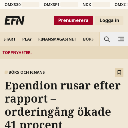
OMXS30
OMXSPI
NDX
OMXC
Prenumerera
Logga in
START
PLAY
FINANSMAGASINET
BÖRS
VETENSKAP
TOPPNYHETER
:
BÖRS OCH FINANS
Ependion rusar efter
rapport –
orderingång ökade
41 procent