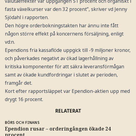
valutaeffekter var uppgången 51 procent och organiskt i
fasta växelkurser var den 32 procent”, skriver vd Jenny
Sjödahl i rapporten.
Den högre orderbokningstakten har ännu inte fått
någon större effekt på koncernens försäljning, enligt
vd:n.
Ependions fria kassaflöde uppgick till -9 miljoner kronor,
och påverkades negativt av ökad lagerhållning av
kritiska komponenter för att säkra leveransförmågan
samt av ökade kundfordringar i slutet av perioden,
framgår det.
Kort efter rapportsläppet var Ependion-aktien upp med
drygt 16 procent.
RELATERAT
BÖRS OCH FINANS
Ependion rusar – orderingången ökade 24
procent