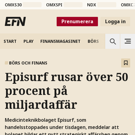
OMXS30
OMXSPI
NDX
OMXC
Prenumerera
Logga in
START
PLAY
FINANSMAGASINET
BÖRS
VETENSKAP
BÖRS OCH FINANS
Episurf rusar över 50
procent på
miljardaffär
Medicinteknikbolaget Episurf, som
handelsstoppades under tisdagen, meddelar att
bolaget bildar ett nytt strategiskt affärsben genom